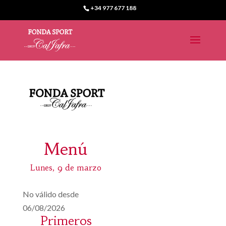
+34 977 677 188
Menú
Lunes, 9 de marzo
No válido desde
06/08/2026
Primeros