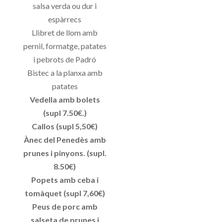
salsa verda ou dur i
espàrrecs
Llibret de llom amb
pernil, formatge, patates
i pebrots de Padró
Bistec a la planxa amb
patates
Vedella amb bolets
(supl 7.50€.)
Callos (supl 5,50€)
Ànec del Penedès amb
prunes i pinyons. (supl.
8.50€)
Popets amb ceba i
tomàquet (supl 7,60€)
Peus de porc amb
salseta de prunes i