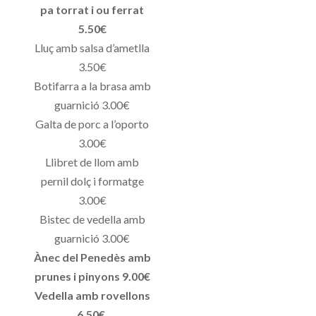
pa torrat i ou ferrat
5.50€
Lluç amb salsa d’ametlla
3.50€
Botifarra a la brasa amb
guarnició 3.00€
Galta de porc a l’oporto
3.00€
Llibret de llom amb
pernil dolç i formatge
3.00€
Bistec de vedella amb
guarnició 3.00€
Ànec del Penedès amb
prunes i pinyons 9.00€
Vedella amb rovellons
6.50€.