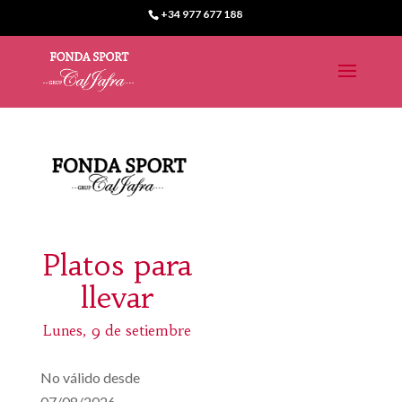
+34 977 677 188
Platos para
llevar
Lunes, 9 de setiembre
No válido desde
07/08/2026