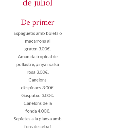
de juliol
De primer
Espaguetis amb bolets o
macarrons
al
graten
3.00€
.
Amanida tropical de
pollastre, pinya i salsa
rosa
3.00€
.
Canelons
d’espinacs
3.00€
.
Gaspatxo
3.00€
.
Canelons de la
fonda
4.00€
.
Sepietes
a la planxa amb
fons de ceba i