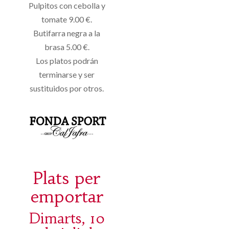
Pulpitos con
cebolla
y
tomate
9.00 €
.
Butifarra negra
a la
brasa
5.00 €
.
Los platos podrán
terminarse y ser
sustituidos por otros.
Plats per
emportar
Dimarts, 10