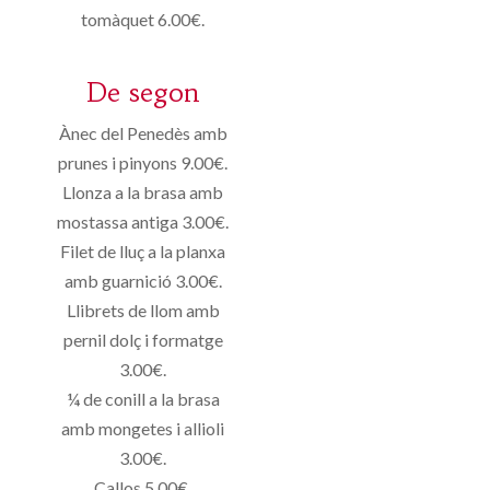
tomàquet
6.00€
.
De segon
Ànec del Penedès amb
prunes i pinyons 9.00€.
Llonza a la brasa amb
mostassa antiga 3.00€.
Filet de lluç a la planxa
amb guarnició 3.00€.
Llibrets de llom amb
pernil dolç i formatge
3.00€.
¼ de conill a la brasa
amb mongetes i allioli
3.00€.
Callos 5.00€.