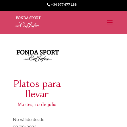
+34 977 677 188
Platos para
llevar
Martes, 10 de julio
No válido desde
08/08/2026