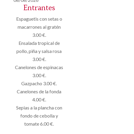
Entrantes
Espaguetis
con
setas
o
macarrones
al gratén
3.00 €
.
Ensalada
tropical
de
pollo
, piña y
salsa
rosa
3.00 €
.
Canelones de espinacas
3.00 €
.
Gazpacho
3.00 €
.
Canelones de
la fonda
4.00 €
.
Sepias
a
la plancha
con
fondo
de cebolla y
tomate
6.00 €
.