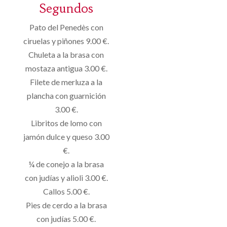
Segundos
Pato del
Penedès
con
ciruelas y piñones
9.00 €
.
Chuleta
a la brasa
con
mostaza
antigua
3.00 €
.
Filete de merluza
a
la
plancha
con guarnición
3.00 €
.
Libritos de lomo
con
jamón
dulce y queso
3.00
€
.
¼
de conejo
a la brasa
con
judías
y alioli
3.00 €
.
Callos
5.00 €
.
Pies
de cerdo
a la brasa
con
judías
5.00 €
.