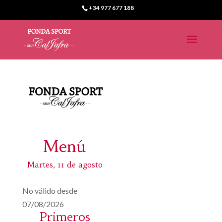
+34 977 677 188
Menú
Martes, 11 de agosto
No válido desde
07/08/2026
Primeros