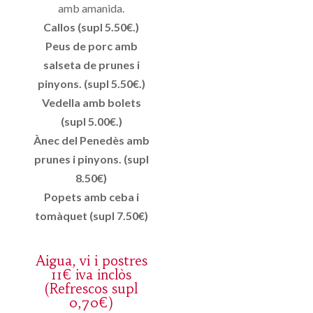
amb amanida.
Callos (supl 5.50€.)
Peus de porc amb
salseta de prunes i
pinyons. (supl 5.50€.)
Vedella amb bolets
(supl 5.00€.)
Ànec del Penedès amb
prunes i pinyons. (supl
8.50€)
Popets amb ceba i
tomàquet (supl 7.50€)
Aigua, vi i postres
11€ iva inclòs
(Refrescos supl
0,70€)