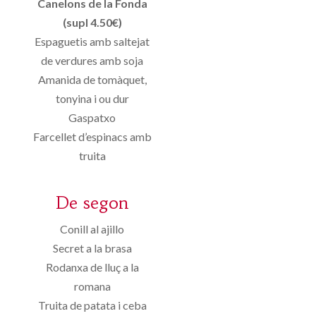
Canelons de la Fonda
(supl 4.50€)
Espaguetis amb saltejat
de verdures amb soja
Amanida de tomàquet,
tonyina i ou dur
Gaspatxo
Farcellet d’espinacs amb
truita
De segon
Conill al ajillo
Secret a la brasa
Rodanxa de lluç a la
romana
Truita de patata i ceba