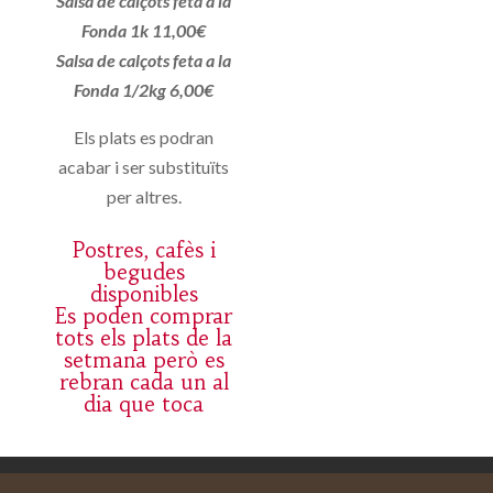
Salsa de calçots feta a la
Fonda 1k 11,00€
Salsa de calçots feta a la
Fonda 1/2kg 6,00€
Els plats es podran
acabar i ser substituïts
per altres.
Postres, cafès i
begudes
disponibles
Es poden comprar
tots els plats de la
setmana però es
rebran cada un al
dia que toca
Aviso legal
Carrito
Mi cuenta