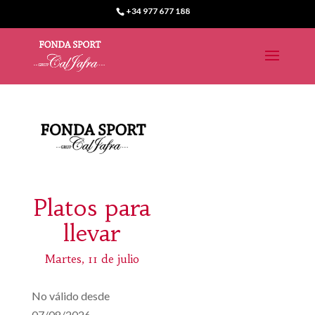
+34 977 677 188
Platos para
llevar
Martes, 11 de julio
No válido desde
07/08/2026