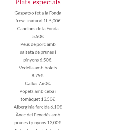
Plats especials
Gaspatxo fet a la Fonda
fresc i natural 1L 5,00€
Canelons de la Fonda
5.50€
Peus de porc amb
salseta de prunes i
pinyons 6.50€.
Vedella amb bolets
8.75€.
Callos 7.60€.
Popets amb ceba i
tomàquet 13,50€
Alberginia farcida 6,10€
Ànec del Penedès amb
prunes i pinyons 13,00€