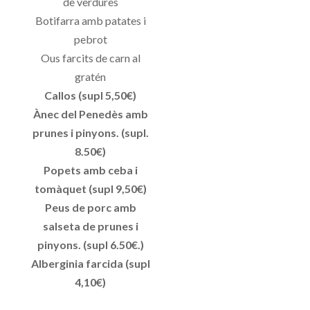
de verdures
Botifarra amb patates i
pebrot
Ous farcits de carn al
gratén
Callos (supl 5,50€)
Ànec del Penedès amb
prunes i pinyons. (supl.
8.50€)
Popets amb ceba i
tomàquet (supl 9,50€)
Peus de porc amb
salseta de prunes i
pinyons. (supl 6.50€.)
Alberginia farcida (supl
4,10€)