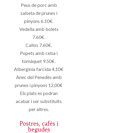
Peus de porc amb
salseta de prunes i
pinyons 6.10€.
Vedella amb bolets
7.60€.
Callos 7.60€.
Popets amb ceba i
tomàquet 9.50€.
Alberginia farcida 4,10€
Ànec del Penedès amb
prunes i pinyons 12,00€
Els plats es podran
acabar i ser substituïts
per altres.
Postres, cafès i
begudes