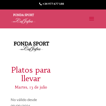
+34 977 677 188
Platos para
llevar
Martes, 13 de julio
No válido desde
08/08/2026