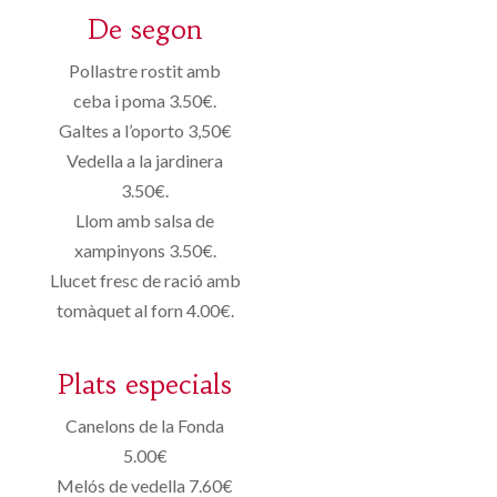
De segon
Pollastre rostit amb
ceba i poma 3.50€.
Galtes a l’oporto 3,50€
Vedella a la jardinera
3.50€.
Llom amb salsa de
xampinyons 3.50€.
Llucet fresc de ració amb
tomàquet al forn 4.00€.
Plats especials
Canelons de la Fonda
5.00€
Melós de vedella 7.60€