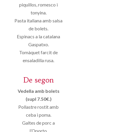
piquillos, romesco i
tonyina.
Pasta italiana amb salsa
de bolets.
Espinacs a la catalana
Gaspatxo.
Tomàquet farcit de
ensaladilla rusa.
De segon
Vedella amb bolets
(supl 7.50€.)
Pollastre rostit amb
ceba i poma.
Galtes de porc a
l’Oporto.