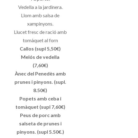
Vedella a la jardinera.
Llom amb salsa de
xampinyons.
Llucet fresc de ració amb
tomàquet al forn
Callos (supl 5,50€)
Melós de vedella
(7,60€)
Ànec del Penedès amb
prunes i pinyons. (supl.
8.50€)
Popets amb ceba i
tomàquet (supl 7,60€)
Peus de porc amb
salseta de prunes i
pinyons. (supl 5.50€.)