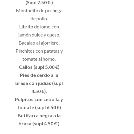
(Supl 7.50 €.)
Montadito de pechuga
de pollo.
Librito de lomo con
jamón dulce y queso.
Bacalao al ajorriero.
Pinchitos con patatas y
tomate al horno.
Callos (supl 5.00 €)
Pies de cerdo a la
brasa con judías (supl
4.50 €).
Pulpitos con cebolla y
tomate (supl 6.50 €)
Butifarra negra a la
brasa (supl 4.50 €.)