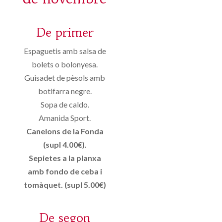
De primer
Espaguetis amb salsa de
bolets o bolonyesa.
Guisadet de pèsols amb
botifarra negre.
Sopa de caldo.
Amanida Sport.
Canelons de la Fonda
(supl 4.00€).
Sepietes a la planxa
amb fondo de ceba i
tomàquet. (supl 5.00€)
De segon