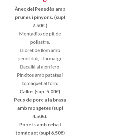
Ànec del Penedès amb
prunes i pinyons. (supl
7.50€.)
Montadito de pit de
pollastre.
Llibret de llom amb
pernil dolç i formatge
Bacallà al ajorriero.
Pinxitos amb patates i
tomàquet al forn.
Callos (supl 5.00€)
Peus de porc a la brasa
amb mongetes (supl
4.50€).
Popets amb ceba i
tomàquet (supl 6.50€)