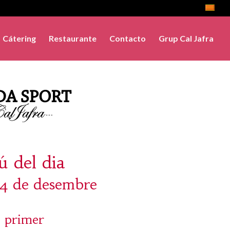
Cátering
Restaurante
Contacto
Grup Cal Jafra
 del dia
14 de desembre
 primer