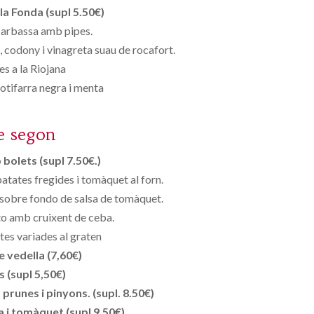
la Fonda (supl 5.50€)
arbassa amb pipes.
codony i vinagreta suau de rocafort.
es a la Riojana
tifarra negra i menta
e segon
bolets (supl 7.50€.)
atates fregides i tomàquet al forn.
a sobre fondo de salsa de tomàquet.
to amb cruixent de ceba.
ites variades al graten
 vedella (7,60€)
s (supl 5,50€)
runes i pinyons. (supl. 8.50€)
 i tomàquet (supl 9,50€)