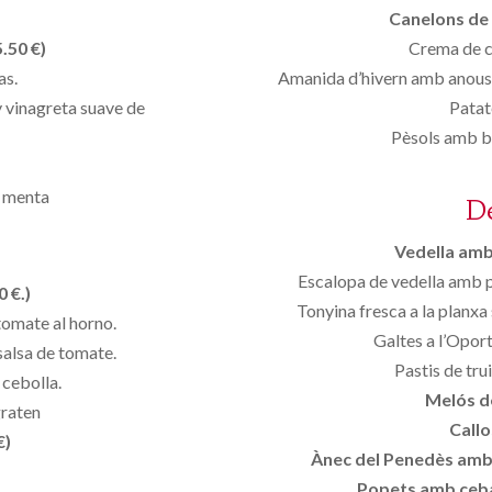
Canelons de 
.50 €)
Crema de c
as.
Amanida d’hivern amb anous, 
y vinagreta suave de
Patat
Pèsols amb bo
y menta
D
Vedella amb 
Escalopa de vedella amb p
 €.)
Tonyina fresca a la planx
tomate al horno.
Galtes a l’Opor
salsa de tomate.
Pastis de tru
 cebolla.
Melós de
graten
Callo
€)
Ànec del Penedès amb p
Popets amb ceba