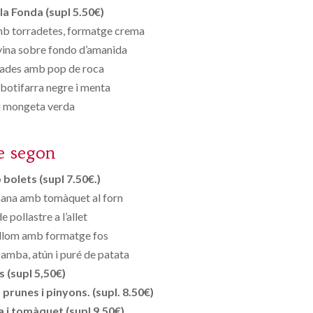
la Fonda (supl 5.50€)
b torradetes, formatge crema
yina sobre fondo d’amanida
fades amb pop de roca
 botifarra negre i menta
i mongeta verda
e segon
bolets (supl 7.50€.)
mana amb tomàquet al forn
e pollastre a l’allet
llom amb formatge fos
gamba, atún i puré de patata
s (supl 5,50€)
runes i pinyons. (supl. 8.50€)
 i tomàquet (supl 9,50€)