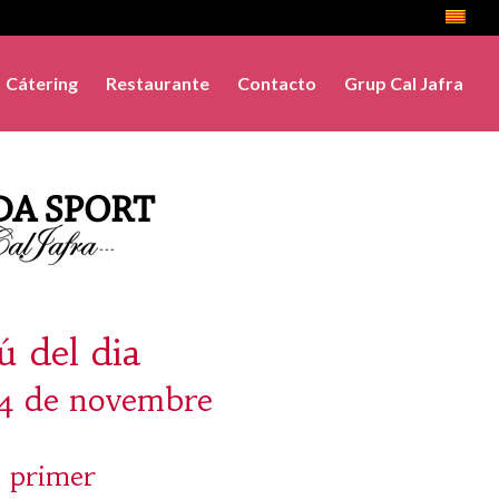
Cátering
Restaurante
Contacto
Grup Cal Jafra
 del dia
14 de novembre
 primer