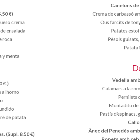
Canelons de 
.50 €)
Crema de carbassó am
 queso crema
Ous farcits de ton
 de ensalada
Patates esto
e roca
Pèsols guisats,
Patata 
ra y menta
D
Vedella amb 
 €.)
Calamars a la ro
 al horno
Pernilets d
lo
Montadito de 
fundido
Pastís d’espinacs, 
uré de patata
Callo
Ànec del Penedès amb p
. (Supl. 8.50 €)
Popets amb ceba