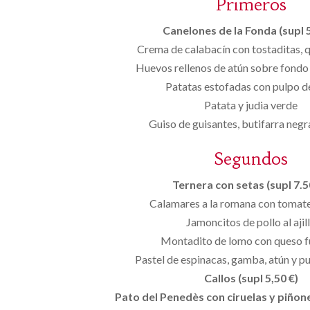
Primeros
Canelones de la Fonda (supl 5
Crema de calabacín con tostaditas,
Huevos rellenos de atún sobre fondo
Patatas estofadas con pulpo d
Patata y judia verde
Guiso de guisantes, butifarra neg
Segundos
Ternera con setas (supl 7.50
Calamares a la romana con tomate
Jamoncitos de pollo al ajil
Montadito de lomo con queso 
Pastel de espinacas, gamba, atún y p
Callos (supl 5,50 €)
Pato del Penedès con ciruelas y piñones