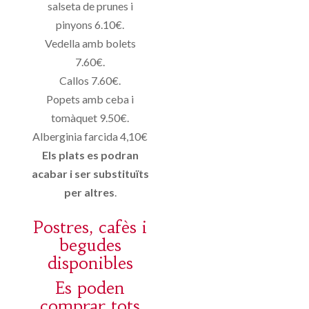
salseta de prunes i
pinyons 6.10€.
Vedella amb bolets
7.60€.
Callos 7.60€.
Popets amb ceba i
tomàquet 9.50€.
Alberginia farcida 4,10€
Els plats es podran
acabar i ser substituïts
per altres
.
Postres, cafès i
begudes
disponibles
Es poden
comprar tots