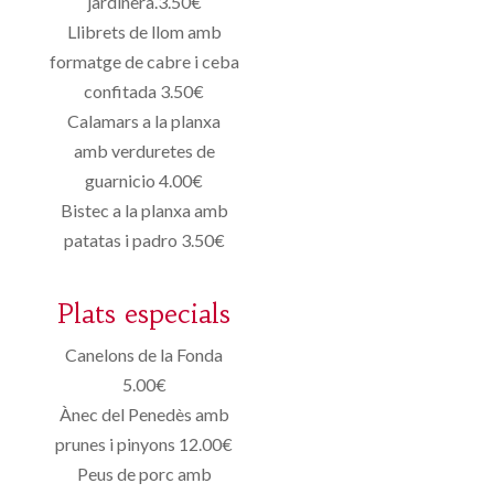
jardinera.3.50€
Llibrets de llom amb
formatge de cabre i ceba
confitada 3.50€
Calamars a la planxa
amb verduretes de
guarnicio 4.00€
Bistec a la planxa amb
patatas i padro 3.50€
Plats especials
Canelons de la Fonda
5.00€
Ànec del Penedès amb
prunes i pinyons 12.00€
Peus de porc amb