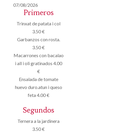
07/08/2026
Primeros
Trinxat de patata i col
3.50 €
Garbanzos con rosta.
3.50 €
Macarrones con bacalao
i all i oli gratinados 4.00
€
Ensalada de tomate
huevo duro.atun i queso
feta 4.00 €
Segundos
Ternera a la jardinera
3.50 €