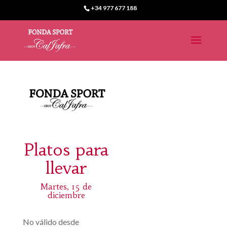
+34 977 677 188
Platos para
llevar
Martes, 15 de
diciembre
No válido desde