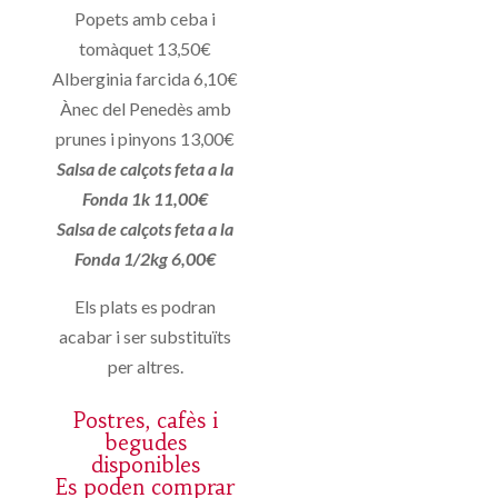
Popets amb ceba i
tomàquet 13,50€
Alberginia farcida 6,10€
Ànec del Penedès amb
prunes i pinyons 13,00€
Salsa de calçots feta a la
Fonda 1k 11,00€
Salsa de calçots feta a la
Fonda 1/2kg 6,00€
Els plats es podran
acabar i ser substituïts
per altres.
Postres, cafès i
begudes
disponibles
Es poden comprar