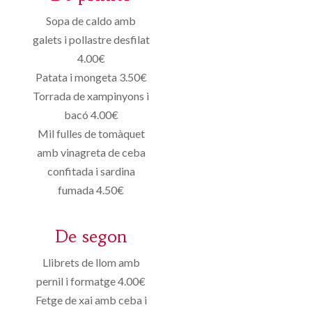
Sopa de caldo amb
galets i pollastre desfilat
4.00€
Patata i mongeta 3.50€
Torrada de xampinyons i
bacó 4.00€
Mil fulles de tomàquet
amb vinagreta de ceba
confitada i sardina
fumada 4.50€
De segon
Llibrets de llom amb
pernil i formatge 4.00€
Fetge de xai amb ceba i