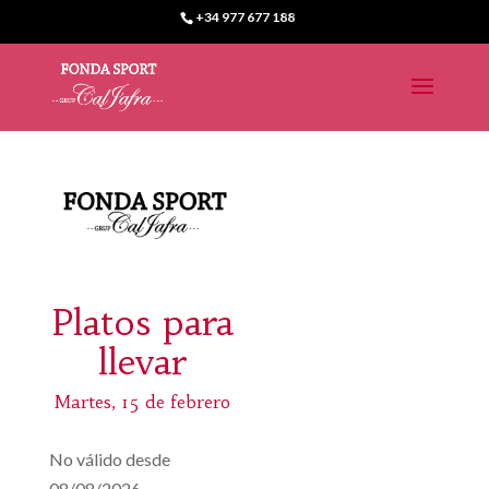
+34 977 677 188
Platos para
llevar
Martes, 15 de febrero
No válido desde
08/08/2026