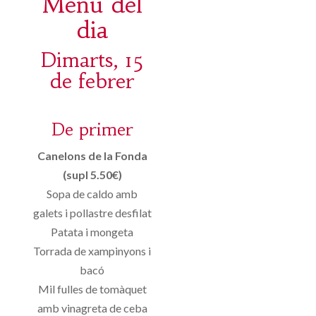
Menú del
dia
Dimarts, 15
de febrer
De primer
Canelons de la Fonda
(supl 5.50€)
Sopa de caldo amb
galets i pollastre desfilat
Patata i mongeta
Torrada de xampinyons i
bacó
Mil fulles de tomàquet
amb vinagreta de ceba