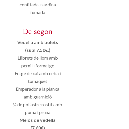
confitada i sardina
fumada
De segon
Vedella amb bolets
(supl 7.50€.)
Llibrets de llom amb
pernil i formatge
Fetge de xai amb ceba i
tomàquet
Emperador a la planxa
amb guarnició
¼ de pollastre rostit amb
poma i pruna
Melós de vedella
(7,60€)