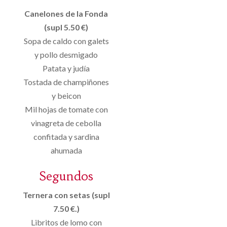
Canelones de la Fonda
(supl 5.50 €)
Sopa de caldo con galets
y pollo desmigado
Patata y judía
Tostada de champiñones
y beicon
Mil hojas de tomate con
vinagreta de cebolla
confitada y sardina
ahumada
Segundos
Ternera con setas (supl
7.50 €.)
Libritos de lomo con