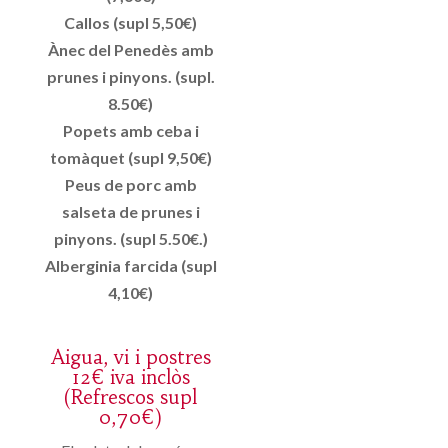
Callos (supl 5,50€)
Ànec del Penedès amb
prunes i pinyons. (supl.
8.50€)
Popets amb ceba i
tomàquet (supl 9,50€)
Peus de porc amb
salseta de prunes i
pinyons. (supl 5.50€.)
Alberginia farcida (supl
4,10€)
Aigua, vi i postres
12€ iva inclòs
(Refrescos supl
0,70€)