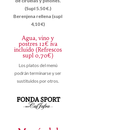
de ciruelas y piñones.
(Supl 5.50 €.)
Berenjena rellena (supl
4,10 €)
Agua, vino y
postres 12€ iva
incluído (Refrescos
supl 0,70€)
Los platos del menú
podrán terminarse y ser
sustituidos por otros.