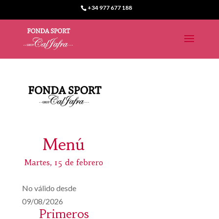
+34 977 677 188
Menú
Martes, 15 de febrero
No válido desde
09/08/2026
Primeros