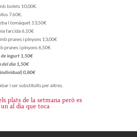
mb bolets 10,00€.
llos 7.60€.
eba i tomàquet 13,50€
ia farcida 6,10€
mb prunes i pinyons 13,00€
b prunes i pinyons 6,50€
de iogurt 1,50€
a del dia 1,50€
 individual) 0,80€
bar i ser substituïts per altres.
ls plats de la setmana però es
 un al dia que toca