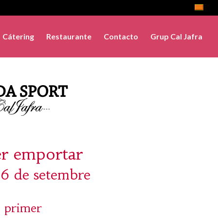
Cátering
Restaurante
Contacto
Grup Cal Jafra
er emportar
16 de setembre
 primer