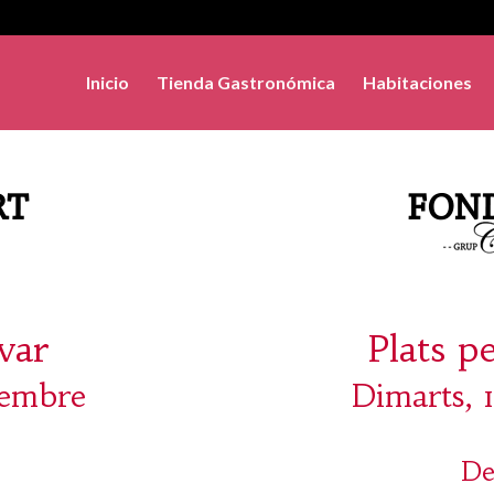
Inicio
Tienda Gastronómica
Habitaciones
evar
Plats p
iembre
Dimarts, 
De