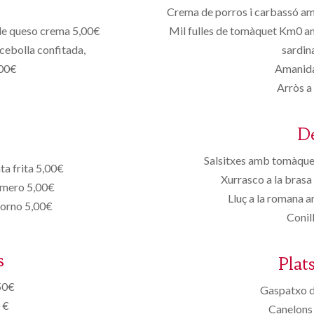
Crema de porros i carbassó a
 de queso crema 5,00€
Mil fulles de tomàquet Km0 am
cebolla confitada,
sardin
,00€
Amanida
Arròs a
D
Salsitxes amb tomàquet
ta frita 5,00€
Xurrasco a la brasa
romero 5,00€
Lluç a la romana 
horno 5,00€
Conill
s
Plat
50€
Gaspatxo d
 €
Canelons 