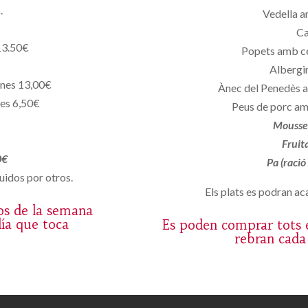
.
Vedella a
Ca
13.50€
Popets amb c
Albergin
ones 13,00€
Ànec del Penedès a
nes 6,50€
Peus de porc am
Mousse 
Fruit
0€
Pa (ració
uidos por otros.
Els plats es podran aca
os de la semana
día que toca
Es poden comprar tots e
rebran cada