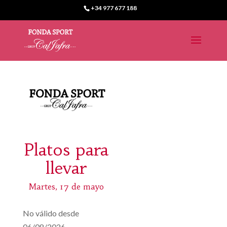
+34 977 677 188
Platos para
llevar
Martes, 17 de mayo
No válido desde
06/08/2026