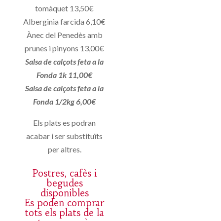
tomàquet 13,50€
Alberginia farcida 6,10€
Ànec del Penedès amb
prunes i pinyons 13,00€
Salsa de calçots feta a la
Fonda 1k 11,00€
Salsa de calçots feta a la
Fonda 1/2kg 6,00€
Els plats es podran
acabar i ser substituïts
per altres.
Postres, cafès i
begudes
disponibles
Es poden comprar
tots els plats de la