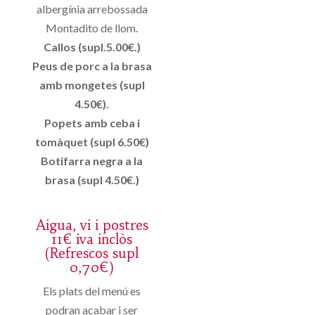
albergínia arrebossada
Montadito de llom.
Callos (supl.5.00€.)
Peus de porc a la brasa
amb mongetes (supl
4.50€).
Popets amb ceba i
tomàquet (supl 6.50€)
Botifarra negra a la
brasa (supl 4.50€.)
Aigua, vi i postres
11€ iva inclòs
(Refrescos supl
0,70€)
Els plats del menú es
podran acabar i ser