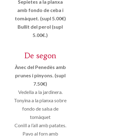
Sepietes a la planxa
amb fondo de ceba i
tomàquet. (supl 5.00€)
Bullit del perol (supl
5.00€.)
De segon
Ànec del Penedès amb
prunes i pinyons. (supl
7.50€)
Vedella a la jardinera.
Tonyina a la planxa sobre
fondo de salsa de
tomàquet
Conill a l’all amb patates.
Pavo al forn amb