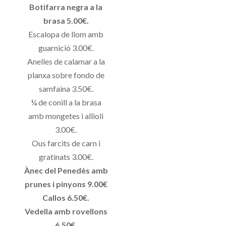
Botifarra negra a la
brasa 5.00€.
Escalopa de llom amb
guarnició 3.00€.
Anelles de calamar a la
planxa sobre fondo de
samfaina 3.50€.
¼ de conill a la brasa
amb mongetes i allioli
3.00€.
Ous farcits de carn i
gratinats 3.00€.
Ànec del Penedès amb
prunes i pinyons 9.00€
Callos 6.50€.
Vedella amb rovellons
6.50€.