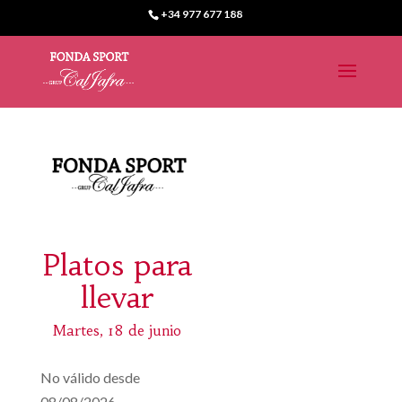
+34 977 677 188
Platos para
llevar
Martes, 18 de junio
No válido desde
08/08/2026