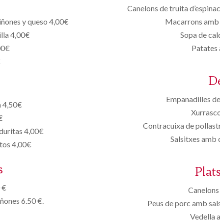
Canelons de truita d’espin
iñones y queso 4,00€
Macarrons amb sa
lla 4,00€
Sopa de cal
00€
Patates 
€
D
Empanadilles de
a 4,50€
Xurrasco
€
Contracuixa de pollast
duritas 4,00€
Salsitxes amb 
itos 4,00€
s
Plat
 €
Canelons 
iñones 6.50 €.
Peus de porc amb sals
Vedella 