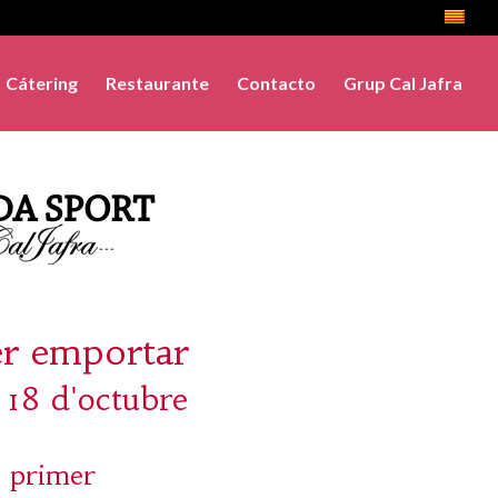
Cátering
Restaurante
Contacto
Grup Cal Jafra
er emportar
 18 d'octubre
 primer