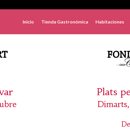
Inicio
Tienda Gastronómica
Habitaciones
evar
Plats p
tubre
Dimarts,
De