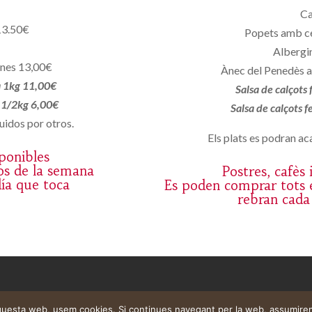
Ca
13.50€
Popets amb c
Albergin
ones 13,00€
Ànec del Penedès a
a 1kg 11,00€
Salsa de calçots
a 1/2kg 6,00€
Salsa de calçots 
uidos por otros.
Els plats es podran aca
sponibles
os de la semana
Postres, cafès
día que toca
Es poden comprar tots e
rebran cada
aquesta web, usem cookies. Si continues navegant per la web, assumire