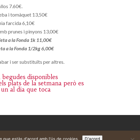
llos 7.60€.
eba i tomàquet 13,50€
ia farcida 6,10€
mb prunes i pinyons 13,00€
 feta a la Fonda 1k 11,00€
feta a la Fonda 1/2kg 6,00€
bar i ser substituïts per altres.
 i begudes disponibles
ls plats de la setmana però es
 un al dia que toca
m que estàs d'acord amb l'ús de cookies.
D'acord