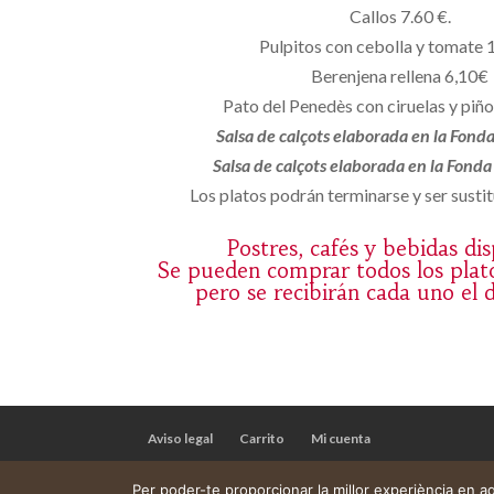
Callos 7.60 €.
Pulpitos con cebolla y tomate 
Berenjena rellena 6,10€
Pato del Penedès con ciruelas y piñ
Salsa de calçots elaborada en la Fond
Salsa de calçots elaborada en la Fond
Los platos podrán terminarse y ser sustit
Postres, cafés y bebidas di
Se pueden comprar todos los plat
pero se recibirán cada uno el 
Aviso legal
Carrito
Mi cuenta
Per poder-te proporcionar la millor experiència en 