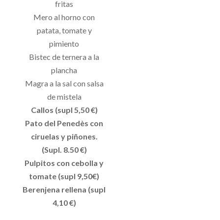
fritas
Mero al horno con
patata, tomate y
pimiento
Bistec de ternera a la
plancha
Magra a la sal con salsa
de mistela
Callos (supl 5,50 €)
Pato del Penedès con
ciruelas y piñones.
(Supl. 8.50 €)
Pulpitos con cebolla y
tomate (supl 9,50€)
Berenjena rellena (supl
4,10 €)