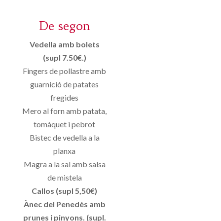
De segon
Vedella amb bolets
(supl 7.50€.)
Fingers de pollastre amb
guarnició de patates
fregides
Mero al forn amb patata,
tomàquet i pebrot
Bistec de vedella a la
planxa
Magra a la sal amb salsa
de mistela
Callos (supl 5,50€)
Ànec del Penedès amb
prunes i pinyons. (supl.