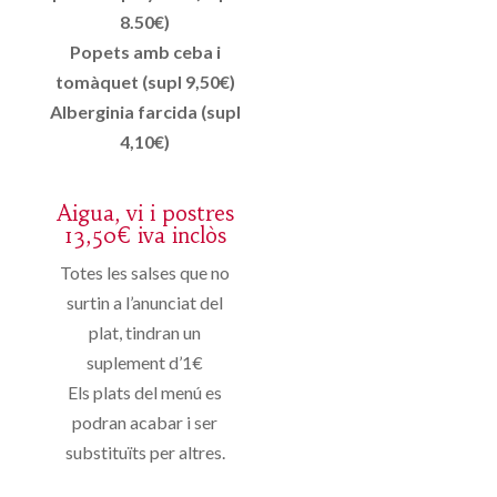
8.50€)
Popets amb ceba i
tomàquet (supl 9,50€)
Alberginia farcida (supl
4,10€)
Aigua, vi i postres
13,50€ iva inclòs
Totes les salses que no
surtin a l’anunciat del
plat, tindran un
suplement d’1€
Els plats del menú es
podran acabar i ser
substituïts per altres.