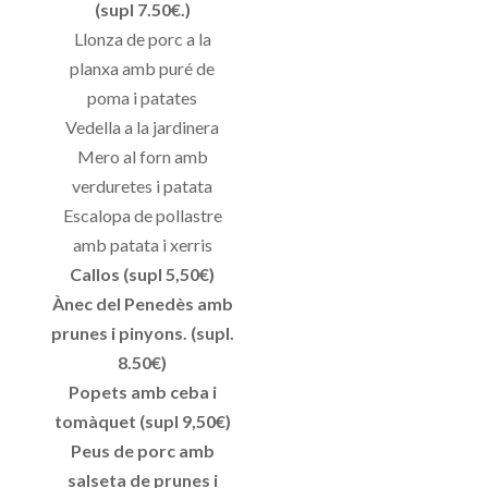
(supl 7.50€.)
Llonza de porc a la
planxa amb puré de
poma i patates
Vedella a la jardinera
Mero al forn amb
verduretes i patata
Escalopa de pollastre
amb patata i xerris
Callos (supl 5,50€)
Ànec del Penedès amb
prunes i pinyons. (supl.
8.50€)
Popets amb ceba i
tomàquet (supl 9,50€)
Peus de porc amb
salseta de prunes i