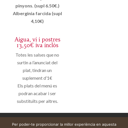
pinyons. (supl 6.50€.)
Alberginia farcida (supl
4,10€)
Aigua, vi i postres
13,50€ iva inclòs
Totes les salses que no
surtin a l’anunciat del
plat, tindran un
suplement d’1€
Els plats del menú es
podran acabar i ser
substituïts per altres.
Aviso legal
Carrito
Mi cuenta
Per poder-te proporcionar la millor experiència en aquesta