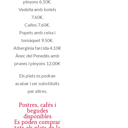
pinyons 6.10€.
Vedella amb bolets
7.60€.
Callos 7.60€.
Popets amb ceba i
tomàquet 9.50€.
Alberginia farcida 4,10€
Ànec del Penedès amb
prunes i pinyons 12,00€
Els plats es podran
acabar i ser substituïts
per altres.
Postres, cafès i
begudes
disponibles
Es poden comprar
tots els plats de la