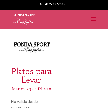
+34 977 677 188
Platos para
llevar
Martes, 23 de febrero
No válido desde
06/08/2026