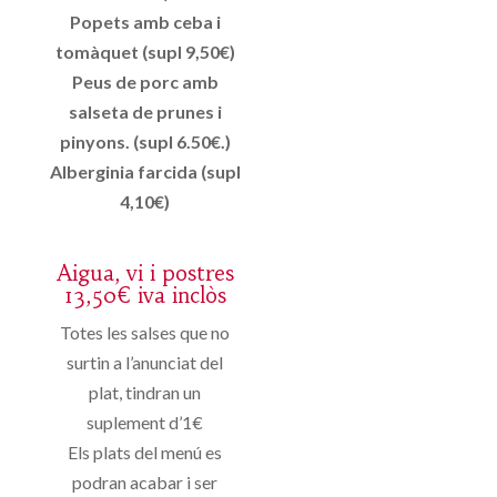
Popets amb ceba i
tomàquet (supl 9,50€)
Peus de porc amb
salseta de prunes i
pinyons. (supl 6.50€.)
Alberginia farcida (supl
4,10€)
Aigua, vi i postres
13,50€ iva inclòs
Totes les salses que no
surtin a l’anunciat del
plat, tindran un
suplement d’1€
Els plats del menú es
podran acabar i ser