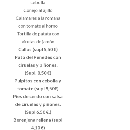
cebolla
Conejo al ajillo
Calamares a la romana
con tomate al horno
Tortilla de patata con
virutas de jamón
Callos (supl 5,50 €)
Pato del Penedès con
ciruelas y piñones.
(Supl. 8.50 €)
Pulpitos con cebolla y
tomate (supl 9,50€)
Pies de cerdo con salsa
de ciruelas y piñones.
(Supl 6.50 €.)
Berenjena rellena (supl
4,10 €)