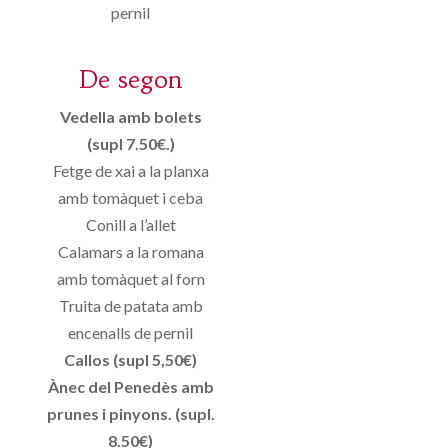
pernil
De segon
Vedella amb bolets
(supl 7.50€.)
Fetge de xai a la planxa
amb tomàquet i ceba
Conill a l’allet
Calamars a la romana
amb tomàquet al forn
Truita de patata amb
encenalls de pernil
Callos (supl 5,50€)
Ànec del Penedès amb
prunes i pinyons. (supl.
8.50€)