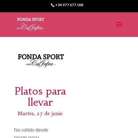
+34 977 677 188
Platos para
llevar
Martes, 27 de junio
No válido desde
09/08/2026