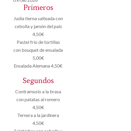
Primeros
Judía tierna salteada con
cebolla y jamón del país
4,50€
Pastel frío de tortillas
con bouquet de ensalada
5,00€
Ensalada Alemana 4,50€
Segundos
Contramuslo a la brasa
con patatas al romero
4,50€
Ternera a la jardinera
4,50€
Salchichas con cebolla y