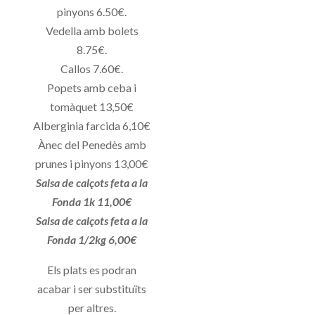
pinyons 6.50€.
Vedella amb bolets
8.75€.
Callos 7.60€.
Popets amb ceba i
tomàquet 13,50€
Alberginia farcida 6,10€
Ànec del Penedès amb
prunes i pinyons 13,00€
Salsa de calçots feta a la
Fonda 1k 11,00€
Salsa de calçots feta a la
Fonda 1/2kg 6,00€
Els plats es podran
acabar i ser substituïts
per altres.