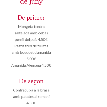
de juny
De primer
Mongeta tendra
saltejada amb ceba i
pernil del país 4,50€
Pastís fred de truites
amb bouquet d’amanida
5,00€
Amanida Alemana 4,50€
De segon
Contracuixa a la brasa
amb patates al romaní
4,50€