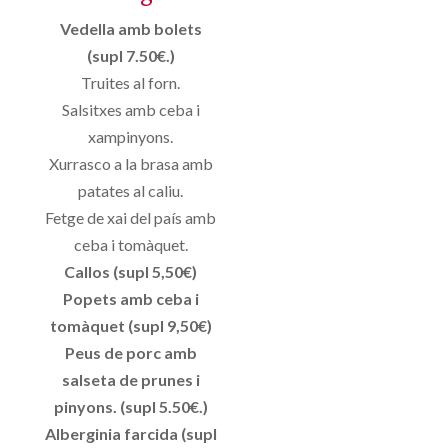
Vedella amb bolets
(supl 7.50€.)
Truites al forn.
Salsitxes amb ceba i
xampinyons.
Xurrasco a la brasa amb
patates al caliu.
Fetge de xai del país amb
ceba i tomàquet.
Callos (supl 5,50€)
Popets amb ceba i
tomàquet (supl 9,50€)
Peus de porc amb
salseta de prunes i
pinyons. (supl 5.50€.)
Alberginia farcida (supl