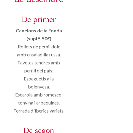
De primer
Canelons de la Fonda
(supl 5.50€)
Rollets de pernil dolç
amb ensaladilla russa.
Favetes tendres amb
pernil del país.
Espaguetis a la
bolonyesa.
Escarola amb romesco,
tonyina i arbequines.
Torrada d´iberics variats.
De segon