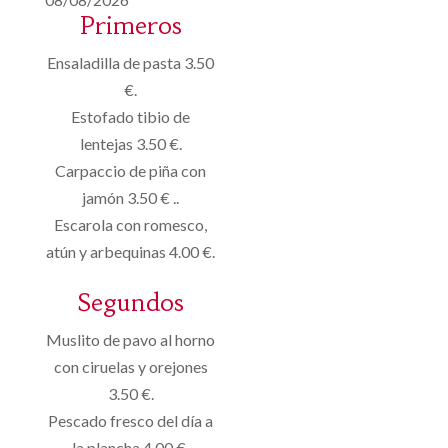
Primeros
Ensaladilla de pasta 3.50
€.
Estofado tibio de
lentejas 3.50 €.
Carpaccio de piña con
jamón 3.50 € ..
Escarola con romesco,
atún y arbequinas 4.00 €.
Segundos
Muslito de pavo al horno
con ciruelas y orejones
3.50 €.
Pescado fresco del día a
la plancha 4.00 €.