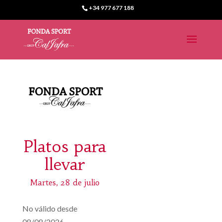
+34 977 677 188
Platos para
llevar
Martes, 28 de julio
No válido desde
08/08/2026