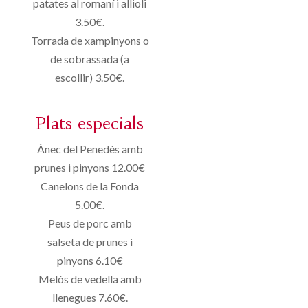
patates al romaní i allioli
3.50€.
Torrada de xampinyons o
de sobrassada (a
escollir) 3.50€.
Plats especials
Ànec del Penedès amb
prunes i pinyons 12.00€
Canelons de la Fonda
5.00€.
Peus de porc amb
salseta de prunes i
pinyons 6.10€
Melós de vedella amb
llenegues 7.60€.