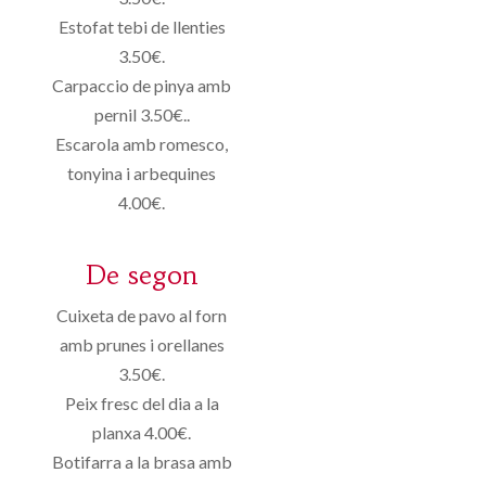
Estofat tebi de llenties
3.50€.
Carpaccio de pinya amb
pernil 3.50€..
Escarola amb romesco,
tonyina i arbequines
4.00€.
De segon
Cuixeta de pavo al forn
amb prunes i orellanes
3.50€.
Peix fresc del dia a la
planxa 4.00€.
Botifarra a la brasa amb