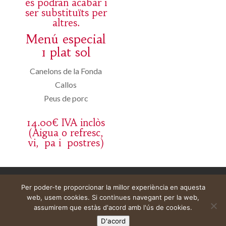
es podran acabar i
ser substituïts per
altres.
Menú especial
1 plat sol
Canelons de la Fonda
Callos
Peus de porc
14.00€ IVA inclòs
(Aigua o refresc,
vi, pa i postres)
Aviso legal
Carrito
Mi cuenta
Per poder-te proporcionar la millor experiència en aquesta
web, usem cookies. Si continues navegant per la web,
assumirem que estàs d'acord amb l'ús de cookies.
D'acord
Web construïda per
DeMomentSomTres