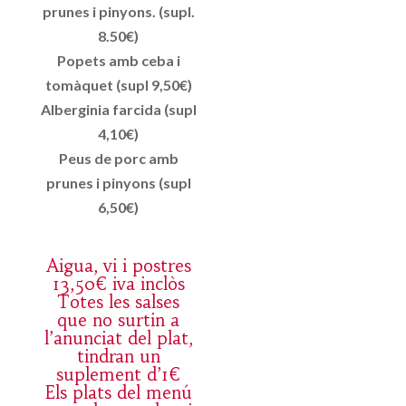
prunes i pinyons. (supl.
8.50€)
Popets amb ceba i
tomàquet (supl 9,50€)
Alberginia farcida (supl
4,10€)
Peus de porc amb
prunes i pinyons (supl
6,50€)
Aigua, vi i postres
13,50€ iva inclòs
Totes les salses
que no surtin a
l’anunciat del plat,
tindran un
suplement d’1€
Els plats del menú