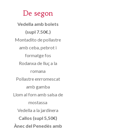
De segon
Vedella amb bolets
(supl 7.50€.)
Montadito de pollastre
amb ceba, pebrot i
formatge fos
Rodanxa de lluç a la
romana
Pollastre enrromescat
amb gamba
Llom al forn amb salsa de
mostassa
Vedella a la jardinera
Callos (supl 5,50€)
Ànec del Penedès amb