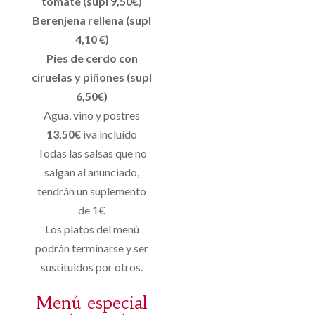
tomate (supl 9,50€)
Berenjena rellena (supl
4,10 €)
Pies de cerdo con
ciruelas y piñones (supl
6,50€)
Agua, vino y postres
13,50€
iva incluído
Todas las salsas que no
salgan al anunciado,
tendrán un suplemento
de 1€
Los platos del menú
podrán terminarse y ser
sustituidos por otros.
Menú especial