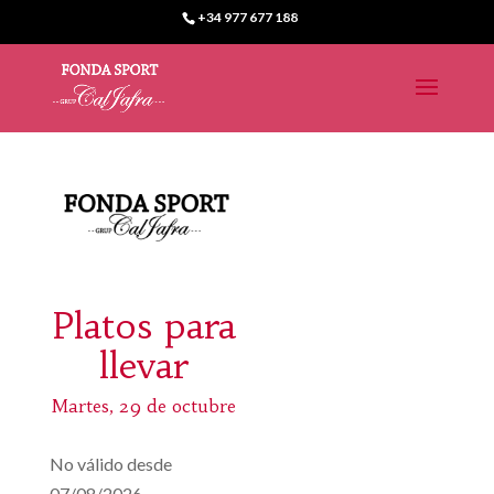
+34 977 677 188
Platos para
llevar
Martes, 29 de octubre
No válido desde
07/08/2026