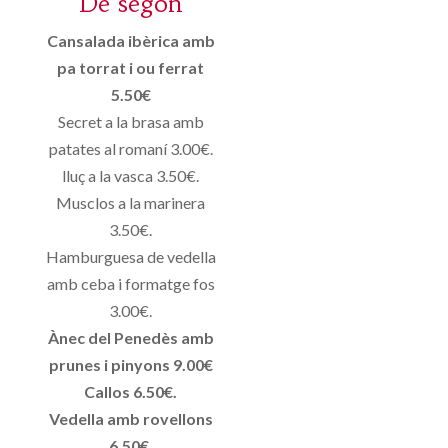
De segon
Cansalada ibèrica amb
pa torrat i ou ferrat
5.50€
Secret a la brasa amb
patates al romaní 3.00€.
lluç a la vasca 3.50€.
Musclos a la marinera
3.50€.
Hamburguesa de vedella
amb ceba i formatge fos
3.00€.
Ànec del Penedès amb
prunes i pinyons 9.00€
Callos 6.50€.
Vedella amb rovellons
6.50€.