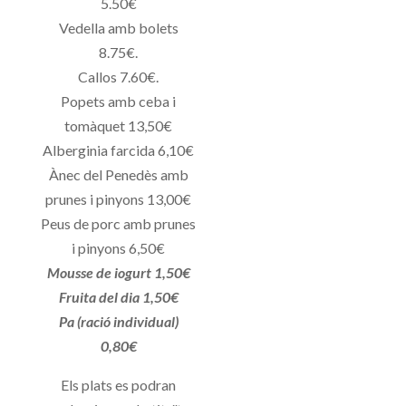
5.50€
Vedella amb bolets
8.75€.
Callos 7.60€.
Popets amb ceba i
tomàquet 13,50€
Alberginia farcida 6,10€
Ànec del Penedès amb
prunes i pinyons 13,00€
Peus de porc amb prunes
i pinyons 6,50€
Mousse de iogurt 1,50€
Fruita del dia 1,50€
Pa (ració individual)
0,80€
Els plats es podran