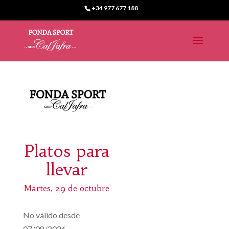
+34 977 677 188
Platos para
llevar
Martes, 29 de octubre
No válido desde
07/08/2026