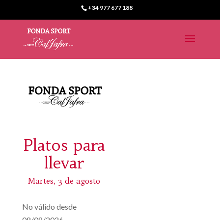
+34 977 677 188
Platos para
llevar
Martes, 3 de agosto
No válido desde
08/08/2026