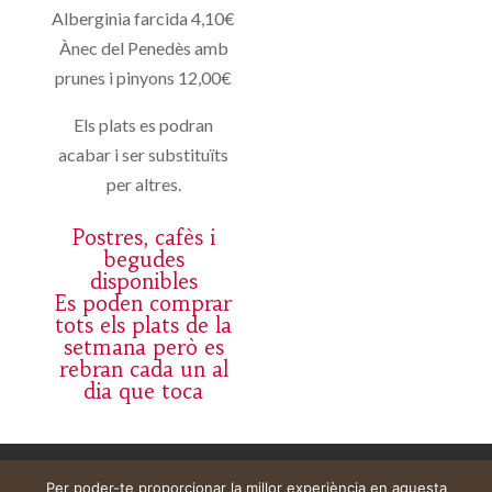
Alberginia farcida 4,10€
Ànec del Penedès amb
prunes i pinyons 12,00€
Els plats es podran
acabar i ser substituïts
per altres.
Postres, cafès i
begudes
disponibles
Es poden comprar
tots els plats de la
setmana però es
rebran cada un al
dia que toca
Aviso legal
Carrito
Mi cuenta
Per poder-te proporcionar la millor experiència en aquesta