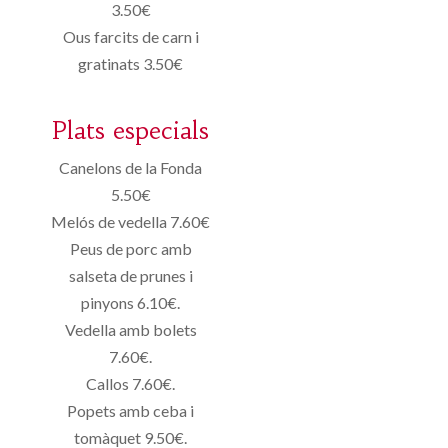
3.50€
Ous farcits de carn i
gratinats 3.50€
Plats especials
Canelons de la Fonda
5.50€
Melós de vedella 7.60€
Peus de porc amb
salseta de prunes i
pinyons 6.10€.
Vedella amb bolets
7.60€.
Callos 7.60€.
Popets amb ceba i
tomàquet 9.50€.