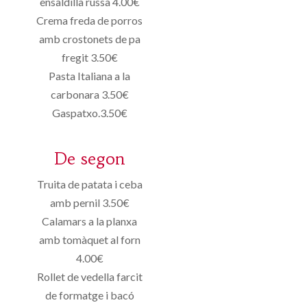
ensaldilla russa 4.00€
Crema freda de porros
amb crostonets de pa
fregit 3.50€
Pasta Italiana a la
carbonara 3.50€
Gaspatxo.3.50€
De segon
Truita de patata i ceba
amb pernil 3.50€
Calamars a la planxa
amb tomàquet al forn
4.00€
Rollet de vedella farcit
de formatge i bacó