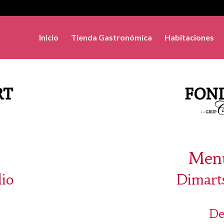
Inicio
Tienda Gastronómica
Habitaciones
Menú
lio
Dimarts
De