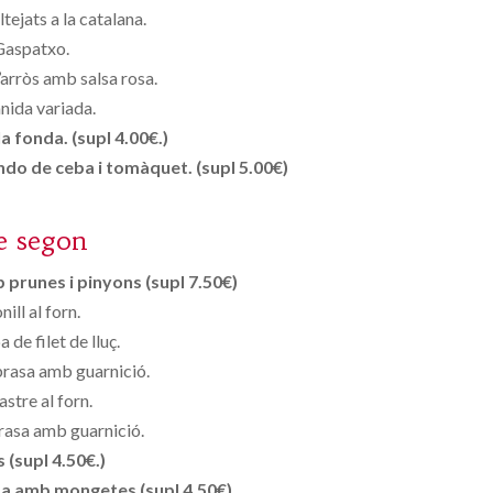
tejats a la catalana.
Gaspatxo.
’arròs amb salsa rosa.
ida variada.
a fonda. (supl 4.00€.)
ndo de ceba i tomàquet. (supl 5.00€)
e segon
prunes i pinyons (supl 7.50€)
nill al forn.
 de filet de lluç.
 brasa amb guarnició.
astre al forn.
brasa amb guarnició.
s (supl 4.50€.)
sa amb mongetes (supl 4.50€).