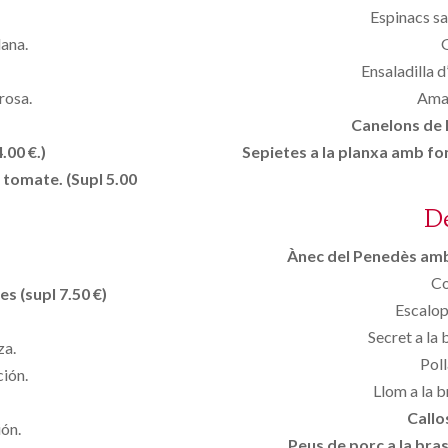
Espinacs sal
lana.
Ensaladilla d
rosa.
Aman
Canelons de l
.00 €.)
Sepietes a la planxa amb fo
 tomate. (Supl 5.00
D
Ànec del Penedès amb 
Co
s (supl 7.50 €)
Escalopa
Secret a la
za.
Poll
ción.
Llom a la 
Callo
ión.
Peus de porc a la bra