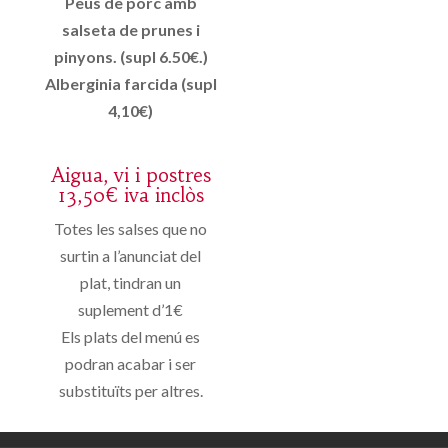
Peus de porc amb
salseta de prunes i
pinyons. (supl 6.50€.)
Alberginia farcida (supl
4,10€)
Aigua, vi i postres
13,50€ iva inclòs
Totes les salses que no
surtin a l’anunciat del
plat, tindran un
suplement d’1€
Els plats del menú es
podran acabar i ser
substituïts per altres.