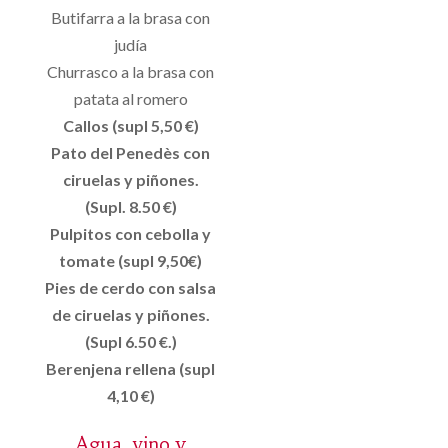
Butifarra a la brasa con
judía
Churrasco a la brasa con
patata al romero
Callos (supl 5,50 €)
Pato del Penedès con
ciruelas y piñones.
(Supl. 8.50 €)
Pulpitos con cebolla y
tomate (supl 9,50€)
Pies de cerdo con salsa
de ciruelas y piñones.
(Supl 6.50 €.)
Berenjena rellena (supl
4,10 €)
Agua, vino y