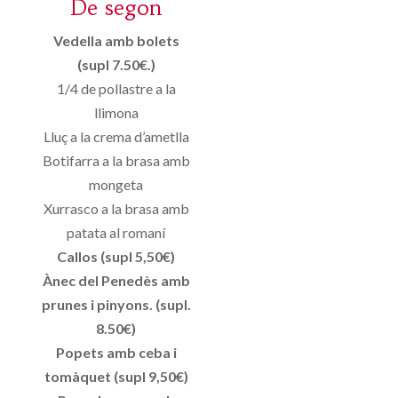
De segon
Vedella amb bolets
(supl 7.50€.)
1/4 de pollastre a la
llimona
Lluç a la crema d’ametlla
Botifarra a la brasa amb
mongeta
Xurrasco a la brasa amb
patata al romaní
Callos (supl 5,50€)
Ànec del Penedès amb
prunes i pinyons. (supl.
8.50€)
Popets amb ceba i
tomàquet (supl 9,50€)