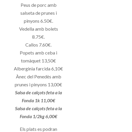
Peus de porc amb
salseta de prunes i
pinyons 6.50€.
Vedella amb bolets
8.75€.
Callos 7.60€.
Popets amb ceba i
tomàquet 13,50€
Alberginia farcida 6,10€
Ànec del Penedès amb
prunes i pinyons 13,00€
Salsa de calçots feta a la
Fonda 1k 11,00€
Salsa de calçots feta a la
Fonda 1/2kg 6,00€
Els plats es podran