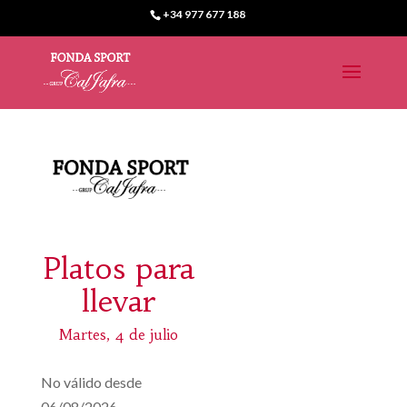
+34 977 677 188
Platos para
llevar
Martes, 4 de julio
No válido desde
06/08/2026