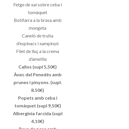
Fetge de xai sobre ceba i
tomàquet
Botifarra a la brasa amb
mongeta
Caneló de truita
d’espinacs i xampinyó
Filet de lluç a la crema
d’ametlla
Callos (supl 5,50€)
Ànec del Penedès amb
prunes i pinyons. (supl.
8.50€)
Popets amb ceba i
tomàquet (supl 9,50€)
Alberginia farcida (supl
4,10€)
Peus de porc amb