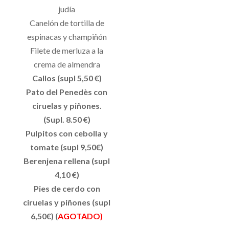
judía
Canelón de tortilla de
espinacas y champiñón
Filete de merluza a la
crema de almendra
Callos (supl 5,50 €)
Pato del Penedès con
ciruelas y piñones.
(Supl. 8.50 €)
Pulpitos con cebolla y
tomate (supl 9,50€)
Berenjena rellena (supl
4,10 €)
Pies de cerdo con
ciruelas y piñones (supl
6,50€) (
AGOTADO)