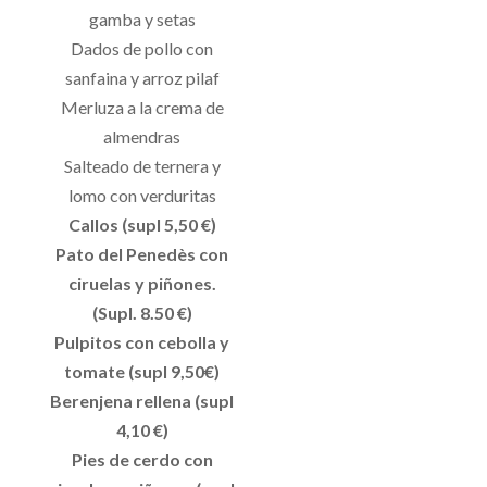
gamba y setas
Dados de pollo con
sanfaina y arroz pilaf
Merluza a la crema de
almendras
Salteado de ternera y
lomo con verduritas
Callos (supl 5,50 €)
Pato del Penedès con
ciruelas y piñones.
(Supl. 8.50 €)
Pulpitos con cebolla y
tomate (supl 9,50€)
Berenjena rellena (supl
4,10 €)
Pies de cerdo con