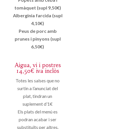
tomàquet (supl 9,50€)
Alberginia farcida (supl
4,10€)
Peus de porc amb
prunes i pinyons (supl
6,50€)
Aigua, vi i postres
14,50€ iva inclòs
Totes les salses que no
surtin a l’anunciat del
plat, tindran un
suplement d’1€
Els plats del menú es
podran acabar i ser
substituïts per altres.