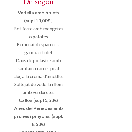
De segon
Vedella amb bolets
(supl 10,00€.)
Botifarra amb mongetes
o patates
Remenat d’esparrecs ,
gamba i bolet
Daus de pollastre amb
samfaina i arròs pilaf
Lluç a la crema d’ametlles
Saltejat de vedella i llom
amb verduretes
Callos (supl 5,50€)
Ànec del Penedès amb
prunes i pinyons. (supl.
8.50€)
Popets amb ceba i