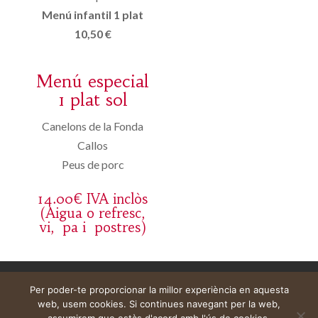
Menú infantil 1 plat
10,50 €
Menú especial
1 plat sol
Canelons de la Fonda
Callos
Peus de porc
14.00€ IVA inclòs
(Aigua o refresc,
vi, pa i postres)
Aviso legal
Carrito
Mi cuenta
Per poder-te proporcionar la millor experiència en aquesta
web, usem cookies. Si continues navegant per la web,