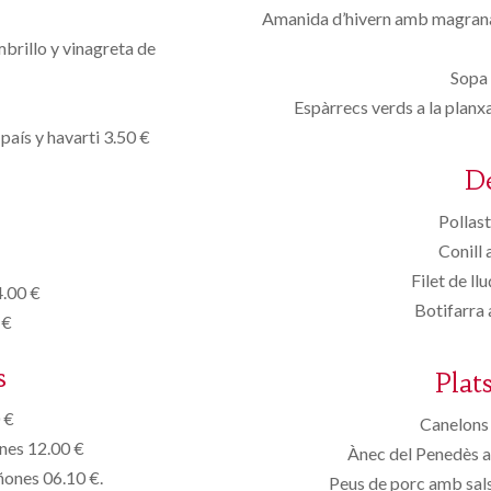
Amanida d’hivern amb magrana,
brillo y vinagreta de
Sopa 
Espàrrecs verds a la planxa
país y havarti 3.50 €
D
Pollast
Conill 
Filet de ll
4.00 €
Botifarra
 €
s
Plat
 €
Canelons 
ones 12.00 €
Ànec del Penedès a
iñones 06.10 €.
Peus de porc amb sals