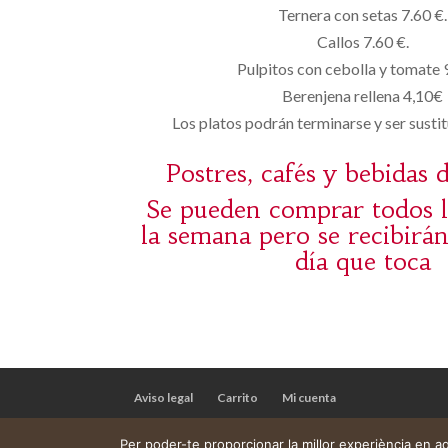
Ternera con setas 7.60 €.
Callos 7.60 €.
Pulpitos con cebolla y tomate 
Berenjena rellena 4,10€
Los platos podrán terminarse y ser sustit
Postres, cafés y bebidas 
Se pueden comprar todos l
la semana pero se recibirá
día que toca
Aviso legal
Carrito
Mi cuenta
Per poder-te proporcionar la millor experiència en 