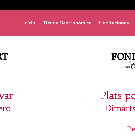
Inicio
Tienda Gastronómica
Habitaciones
evar
Plats p
ero
Dimarts
De