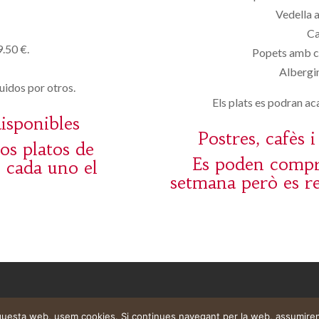
Vedella 
Ca
9.50 €.
Popets amb c
Albergin
uidos por otros.
Els plats es podran aca
disponibles
Postres, cafès 
os platos de
Es poden comprar
n cada uno el
setmana però es re
aquesta web, usem cookies. Si continues navegant per la web, assumire