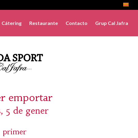
Cátering
Restaurante
Contacto
Grup Cal Jafra
er emportar
, 5 de gener
 primer