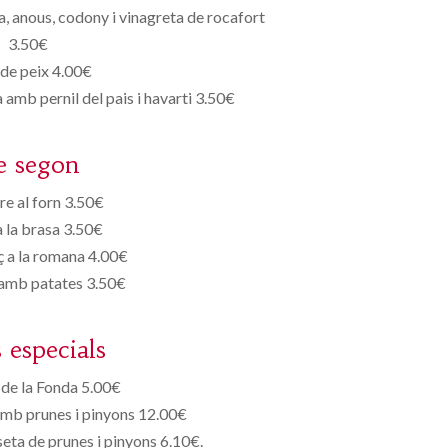
 anous, codony i vinagreta de rocafort
3.50€
de peix 4.00€
 amb pernil del pais i havarti 3.50€
e segon
re al forn 3.50€
a la brasa 3.50€
uç a la romana 4.00€
 amb patates 3.50€
s especials
de la Fonda 5.00€
mb prunes i pinyons 12.00€
eta de prunes i pinyons 6.10€.