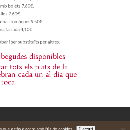
amb bolets 7.60€.
llos 7.60€.
eba i tomàquet 9.50€.
ia farcida 4,10€
bar i ser substituïts per altres.
i begudes disponibles
 tots els plats de la
bran cada un al dia que
toca
m que estàs d'acord amb l'ús de cookies.
D'acord