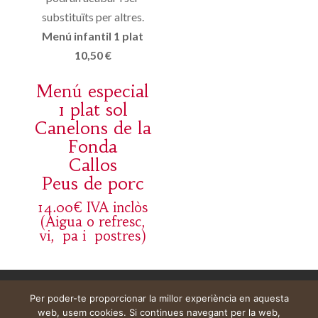
substituïts per altres.
Menú infantil 1 plat
10,50 €
Menú especial
1 plat sol
Canelons de la
Fonda
Callos
Peus de porc
14.00€ IVA inclòs
(Aigua o refresc,
vi, pa i postres)
Aviso legal
Carrito
Mi cuenta
Per poder-te proporcionar la millor experiència en aquesta
web, usem cookies. Si continues navegant per la web,