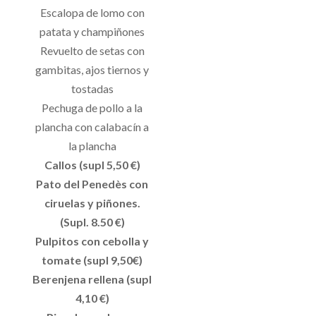
Escalopa de lomo con
patata y champiñones
Revuelto de setas con
gambitas, ajos tiernos y
tostadas
Pechuga de pollo a la
plancha con calabacín a
la plancha
Callos (supl 5,50 €)
Pato del Penedès con
ciruelas y piñones.
(Supl. 8.50 €)
Pulpitos con cebolla y
tomate (supl 9,50€)
Berenjena rellena (supl
4,10 €)