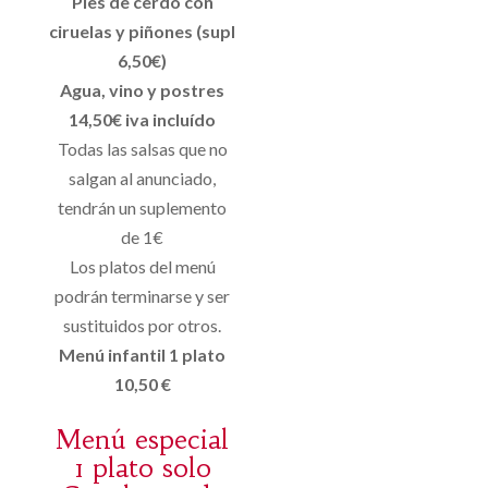
Pies de cerdo con
ciruelas y piñones (supl
6,50€)
Agua, vino y postres
14,50€ iva incluído
Todas las salsas que no
salgan al anunciado,
tendrán un suplemento
de 1€
Los platos del menú
podrán terminarse y ser
sustituidos por otros.
Menú infantil 1 plato
10,50 €
Menú especial
1 plato solo