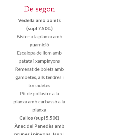
De segon
Vedella amb bolets
(supl 7.50€.)
Bistec a la planxa amb
guarnició
Escalopa de llom amb
patata i xampinyons
Remenat de bolets amb
gambetes, alls tendres i
torradetes
Pit de pollastre a la
planxa amb carbassó a la
planxa
Callos (supl 5,50€)
Ànec del Penedès amb
prunes i pinyons. (supl.