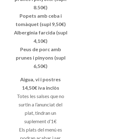
8.50€)
Popets amb ceba i
tomàquet (supl 9,50€)
Alberginia farcida (supl
4,10€)
Peus de porc amb
prunes i pinyons (supl
6,50€)
Aigua, vi i postres
14,50€ iva inclòs
Totes les salses que no
surtin a l’anunciat del
plat, tindran un
suplement d’1€
Els plats del menú es
podran acabar i ser