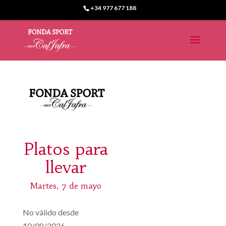
+34 977 677 188
Platos para
llevar
Martes, 7 de mayo
No válido desde
10/08/2026