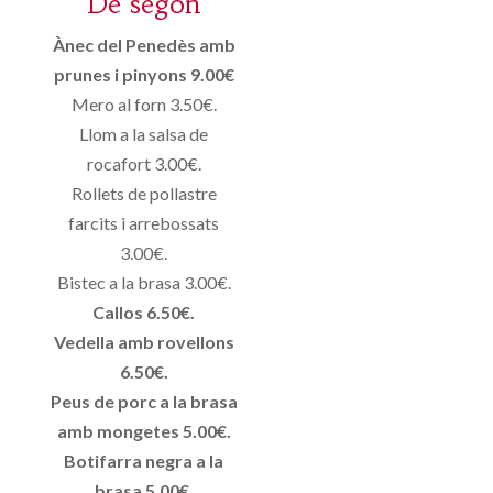
De segon
Ànec del Penedès amb
prunes i pinyons 9.00€
Mero al forn 3.50€.
Llom a la salsa de
rocafort 3.00€.
Rollets de pollastre
farcits i arrebossats
3.00€.
Bistec a la brasa 3.00€.
Callos 6.50€.
Vedella amb rovellons
6.50€.
Peus de porc a la brasa
amb mongetes 5.00€.
Botifarra negra a la
brasa 5.00€.