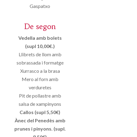
Gaspatxo
De segon
Vedella amb bolets
(supl 10,00€.)
Llibrets de llom amb
sobrassada i formatge
Xurrasco a la brasa
Mero al forn amb
verduretes
Pit de pollastre amb
salsa de xampinyons
Callos (supl 5,50€)
Ànec del Penedès amb
prunes i pinyons. (supl.
8.50€)