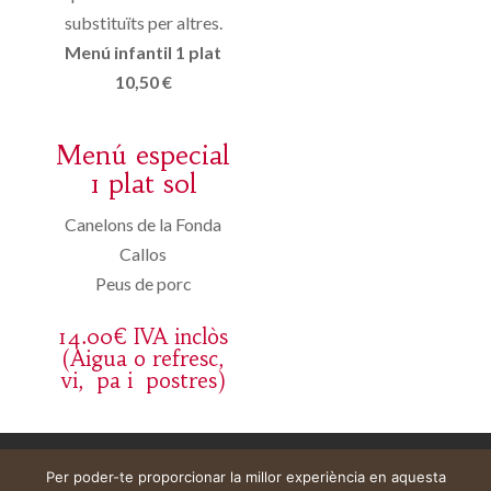
substituïts per altres.
Menú infantil 1 plat
10,50 €
Menú especial
1 plat sol
Canelons de la Fonda
Callos
Peus de porc
14.00€ IVA inclòs
(Aigua o refresc,
vi, pa i postres)
Aviso legal
Carrito
Mi cuenta
Per poder-te proporcionar la millor experiència en aquesta