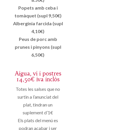
Popets amb ceba i
tomàquet (supl 9,50€)
Alberginia farcida (supl
4,10€)
Peus de porc amb
prunes i pinyons (supl
6,50€)
Aigua, vi i postres
14,50€ iva inclòs
Totes les salses que no
surtin a l’anunciat del
plat, tindran un
suplement d’1€
Els plats del menú es
podran acabar i ser