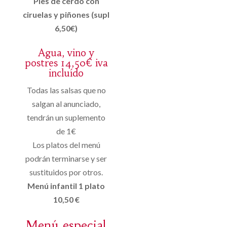
Pies de cerdo con
ciruelas y piñones (supl
6,50€)
Agua, vino y
postres 14,50€ iva
incluído
Todas las salsas que no
salgan al anunciado,
tendrán un suplemento
de 1€
Los platos del menú
podrán terminarse y ser
sustituidos por otros.
Menú infantil 1 plato
10,50 €
Menú especial