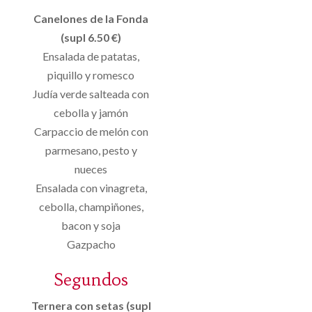
Canelones de la Fonda
(supl 6.50 €)
Ensalada de patatas,
piquillo y romesco
Judía verde salteada con
cebolla y jamón
Carpaccio de melón con
parmesano, pesto y
nueces
Ensalada con vinagreta,
cebolla, champiñones,
bacon y soja
Gazpacho
Segundos
Ternera con setas (supl