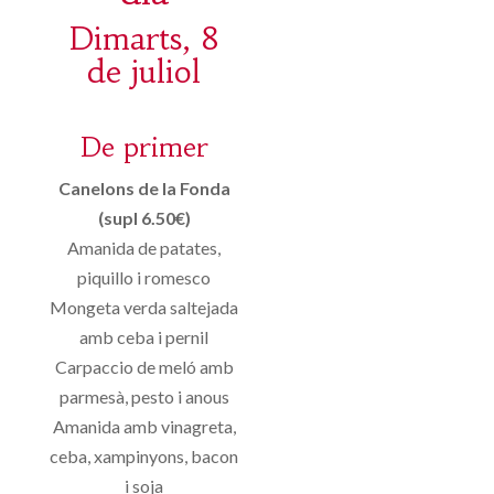
Dimarts, 8
de juliol
De primer
Canelons de la Fonda
(supl 6.50€)
Amanida de patates,
piquillo i romesco
Mongeta verda saltejada
amb ceba i pernil
Carpaccio de meló amb
parmesà, pesto i anous
Amanida amb vinagreta,
ceba, xampinyons, bacon
i soja