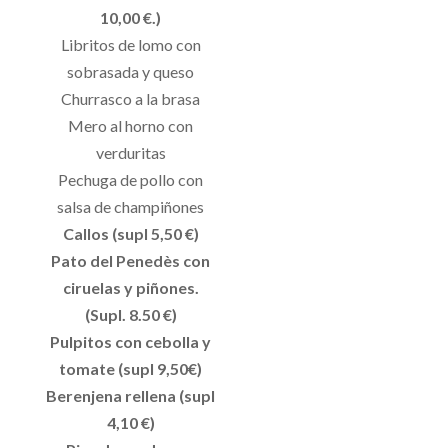
10,00 €.)
Libritos de lomo con
sobrasada y queso
Churrasco a la brasa
Mero al horno con
verduritas
Pechuga de pollo con
salsa de champiñones
Callos (supl 5,50 €)
Pato del Penedès con
ciruelas y piñones.
(Supl. 8.50 €)
Pulpitos con cebolla y
tomate (supl 9,50€)
Berenjena rellena (supl
4,10 €)