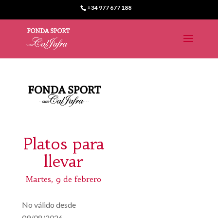
+34 977 677 188
Platos para
llevar
Martes, 9 de febrero
No válido desde
09/08/2026