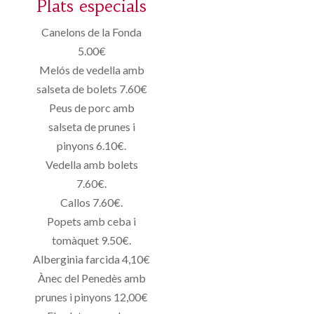
Plats especials
Canelons de la Fonda
5.00€
Melós de vedella amb
salseta de bolets 7.60€
Peus de porc amb
salseta de prunes i
pinyons 6.10€.
Vedella amb bolets
7.60€.
Callos 7.60€.
Popets amb ceba i
tomàquet 9.50€.
Alberginia farcida 4,10€
Ànec del Penedès amb
prunes i pinyons 12,00€