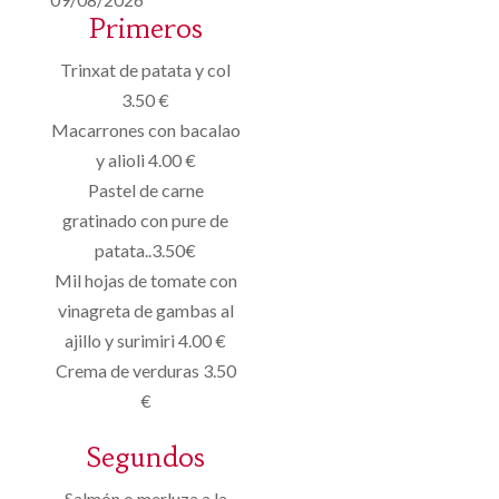
Primeros
Trinxat de patata y col
3.50 €
Macarrones con bacalao
y alioli 4.00 €
Pastel de carne
gratinado con pure de
patata..3.50€
Mil hojas de tomate con
vinagreta de gambas al
ajillo y surimiri 4.00 €
Crema de verduras 3.50
€
Segundos
Salmón o merluza a la