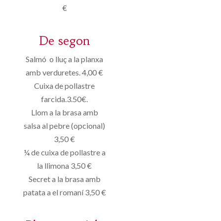
€
De segon
Salmó o lluç a la planxa
amb verduretes. 4,00 €
Cuixa de pollastre
farcida.3.50€.
Llom a la brasa amb
salsa al pebre (opcional)
3,50 €
¼ de cuixa de pollastre a
la llimona 3,50 €
Secret a la brasa amb
patata a el romaní 3,50 €