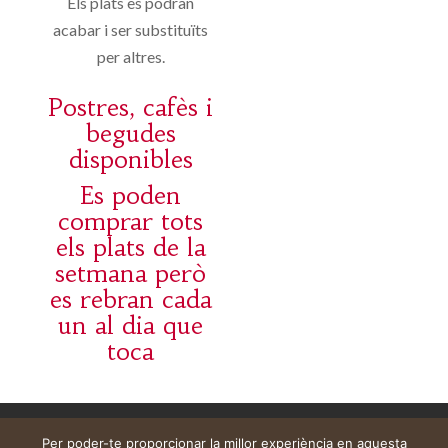
Els plats es podran
acabar i ser substituïts
per altres.
Postres, cafès i
begudes
disponibles
Es poden
comprar tots
els plats de la
setmana però
es rebran cada
un al dia que
toca
Aviso legal
Carrito
Mi cuenta
Per poder-te proporcionar la millor experiència en aquesta