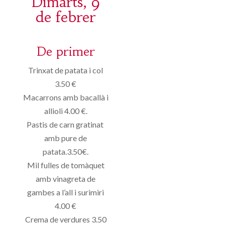
Dimarts, 9
de febrer
De primer
Trinxat de patata i col
3.50 €
Macarrons amb bacallà i
allioli 4.00 €.
Pastis de carn gratinat
amb pure de
patata.3.50€.
Mil fulles de tomàquet
amb vinagreta de
gambes a l’all i surimiri
4.00 €
Crema de verdures 3.50