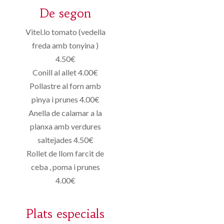
De segon
Vitel.lo tomato (vedella
freda amb tonyina )
4.50€
Conill al allet 4.00€
Pollastre al forn amb
pinya i prunes 4.00€
Anella de calamar a la
planxa amb verdures
saltejades 4.50€
Rollet de llom farcit de
ceba , poma i prunes
4.00€
Plats especials