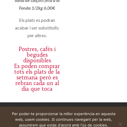
Salsa de calçots feta a la
Fonda 1/2kg 6,00€
Els plats es podran
acabar i ser substituïts
per altres.
Postres, cafès i
begudes
disponibles
Es poden comprar
tots els plats de la
setmana però es
rebran cada un al
dia que toca
Aviso legal
Carrito
Mi cuenta
Per poder-te proporcionar la millor experiència en aquesta
web, usem cookies. Si continues navegant per la web,
assumirem que estàs d'acord amb l'ús de cookies.