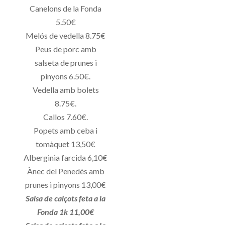
Canelons de la Fonda
5.50€
Melós de vedella 8.75€
Peus de porc amb
salseta de prunes i
pinyons 6.50€.
Vedella amb bolets
8.75€.
Callos 7.60€.
Popets amb ceba i
tomàquet 13,50€
Alberginia farcida 6,10€
Ànec del Penedès amb
prunes i pinyons 13,00€
Salsa de calçots feta a la
Fonda 1k 11,00€