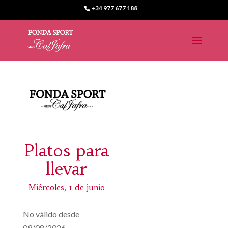
+34 977 677 188
Platos para
llevar
Miércoles, 1 de junio
No válido desde
09/08/2026