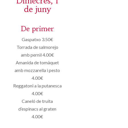
Dimecres, 1
de juny
De primer
Gaspatxo 3.50€
Torrada de salmorejo
amb pernil 4.00€
Amanida de tomàquet
amb mozzarella i pesto
4.00€
Reggatoni a la putanesca
4.00€
Caneló de truita
d’espinacs al graten
4.00€