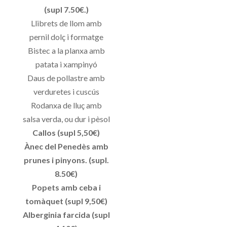
(supl 7.50€.)
Llibrets de llom amb
pernil dolç i formatge
Bistec a la planxa amb
patata i xampinyó
Daus de pollastre amb
verduretes i cuscús
Rodanxa de lluç amb
salsa verda, ou dur i pèsol
Callos (supl 5,50€)
Ànec del Penedès amb
prunes i pinyons. (supl.
8.50€)
Popets amb ceba i
tomàquet (supl 9,50€)
Alberginia farcida (supl