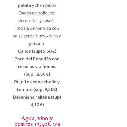
patata y champiñón
Dados de pollo con
verduritas y cuscús
Rodaja de merluza con
salsa verde, huevo duro y
guisante
Callos (supl 5,50 €)
Pato del Penedès con
ciruelas y piñones.
(Supl. 8.50 €)
Pulpitos con cebolla y
tomate (supl 9,50€)
Berenjena rellena (supl
4,10 €)
Agua, vino y
postres 13,50€ iva