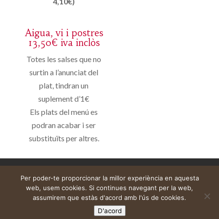
4,10€)
Aigua, vi i postres
13,50€ iva inclòs
Totes les salses que no
surtin a l’anunciat del
plat, tindran un
suplement d’1€
Els plats del menú es
podran acabar i ser
substituïts per altres.
Aviso legal
Carrito
Mi cuenta
Per poder-te proporcionar la millor experiència en aquesta
web, usem cookies. Si continues navegant per la web,
assumirem que estàs d'acord amb l'ús de cookies.
D'acord
Web construïda per
DeMomentSomTres