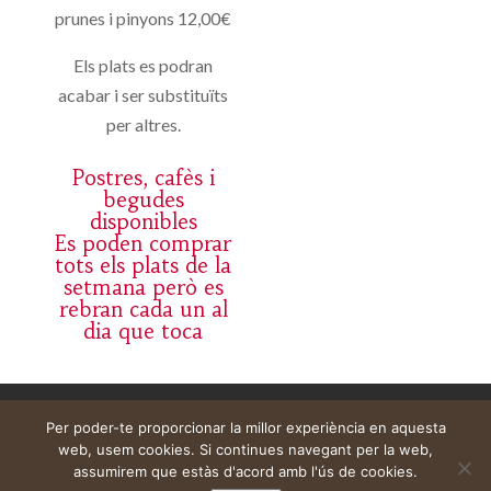
prunes i pinyons 12,00€
Els plats es podran
acabar i ser substituïts
per altres.
Postres, cafès i
begudes
disponibles
Es poden comprar
tots els plats de la
setmana però es
rebran cada un al
dia que toca
Aviso legal
Carrito
Mi cuenta
Per poder-te proporcionar la millor experiència en aquesta
web, usem cookies. Si continues navegant per la web,
assumirem que estàs d'acord amb l'ús de cookies.