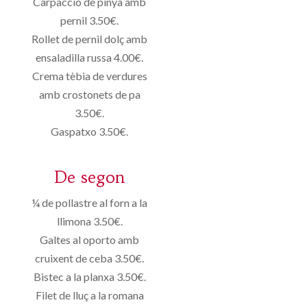
Carpaccio de pinya amb
pernil 3.50€.
Rollet de pernil dolç amb
ensaladilla russa 4.00€.
Crema tèbia de verdures
amb crostonets de pa
3.50€.
Gaspatxo 3.50€.
De segon
¼ de pollastre al forn a la
llimona 3.50€.
Galtes al oporto amb
cruixent de ceba 3.50€.
Bistec a la planxa 3.50€.
Filet de lluç a la romana