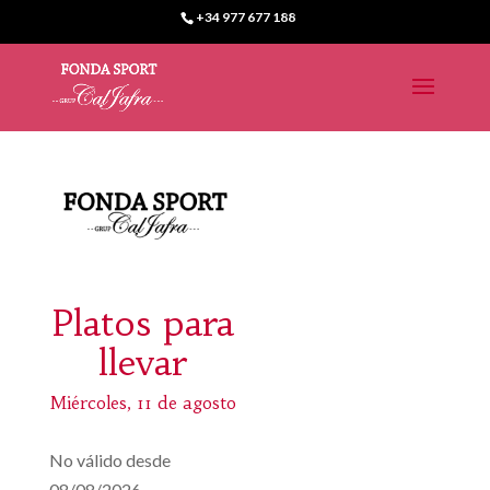
+34 977 677 188
Platos para
llevar
Miércoles, 11 de agosto
No válido desde
08/08/2026