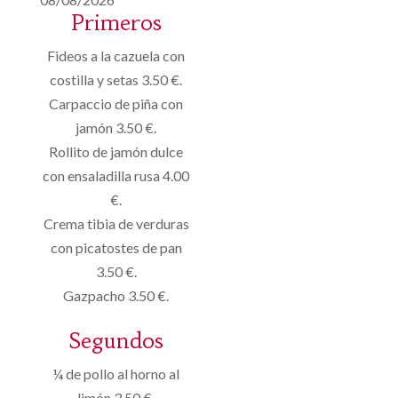
Primeros
Fideos a la cazuela con
costilla y setas 3.50 €.
Carpaccio de piña con
jamón 3.50 €.
Rollito de jamón dulce
con ensaladilla rusa 4.00
€.
Crema tibia de verduras
con picatostes de pan
3.50 €.
Gazpacho 3.50 €.
Segundos
¼ de pollo al horno al
limón 3.50 €.