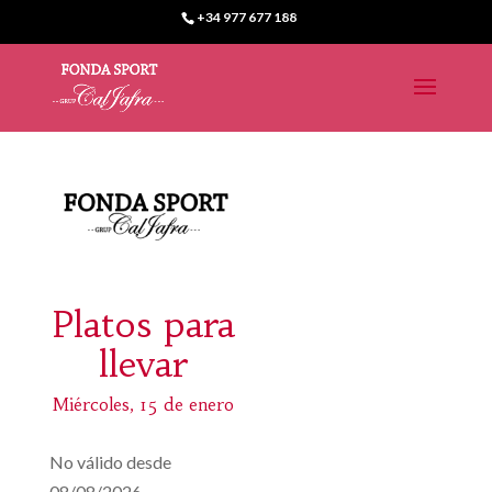
+34 977 677 188
Platos para
llevar
Miércoles, 15 de enero
No válido desde
08/08/2026