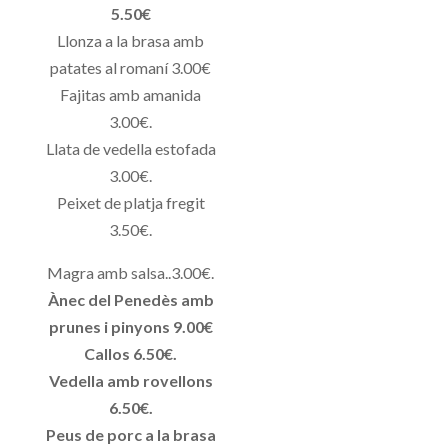
5.50€
Llonza a la brasa amb
patates al romaní 3.00€
Fajitas amb amanida
3.00€.
Llata de vedella estofada
3.00€.
Peixet de platja fregit
3.50€.
Magra amb salsa..3.00€.
Ànec del Penedès amb
prunes i pinyons 9.00€
Callos 6.50€.
Vedella amb rovellons
6.50€.
Peus de porc a la brasa