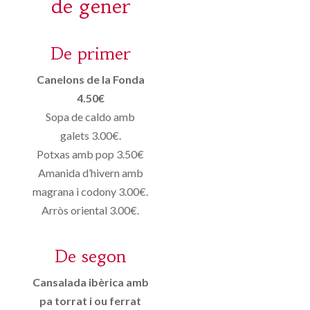
de gener
De primer
Canelons de la Fonda
4.50€
Sopa de caldo amb
galets 3.00€.
Potxas amb pop 3.50€
Amanida d’hivern amb
magrana i codony 3.00€.
Arròs oriental 3.00€.
De segon
Cansalada ibèrica amb
pa torrat i ou ferrat