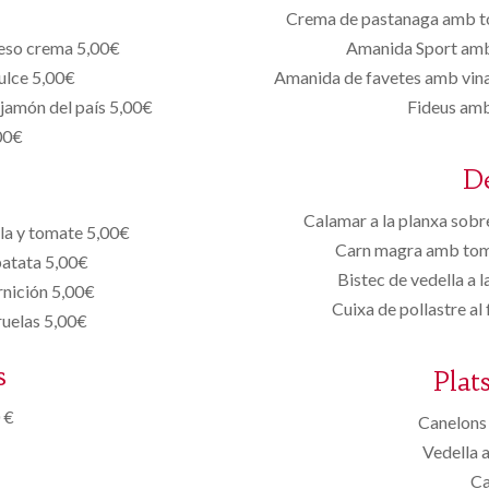
Crema de pastanaga amb t
ueso crema 5,00€
Amanida Sport amb
ulce 5,00€
Amanida de favetes amb vinag
 jamón del país 5,00€
Fideus amb
,00€
D
Calamar a la planxa sobr
la y tomate 5,00€
Carn magra amb tomà
patata 5,00€
Bistec de vedella a 
rnición 5,00€
Cuixa de pollastre al
ruelas 5,00€
s
Plat
 €
Canelons 
Vedella 
Ca