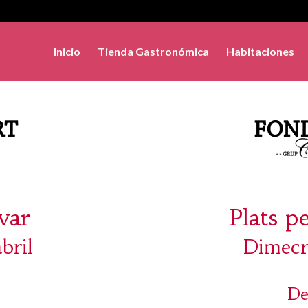
Inicio
Tienda Gastronómica
Habitaciones
evar
Plats p
bril
Dimecre
De