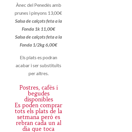
Ànec del Penedès amb
prunes i pinyons 13,00€
Salsa de calçots feta a la
Fonda 1k 11,00€
Salsa de calçots feta a la
Fonda 1/2kg 6,00€
Els plats es podran
acabar i ser substituïts
per altres.
Postres, cafès i
begudes
disponibles
Es poden comprar
tots els plats de la
setmana però es
rebran cada un al
dia que toca