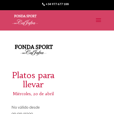
+34 977 677 188
Platos para
llevar
Miércoles, 20 de abril
No válido desde
08/08/9200