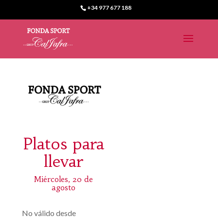
+34 977 677 188
Platos para
llevar
Miércoles, 20 de
agosto
No válido desde