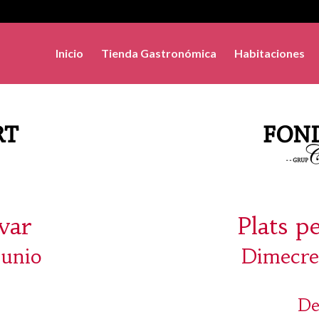
Inicio
Tienda Gastronómica
Habitaciones
evar
Plats p
junio
Dimecre
De