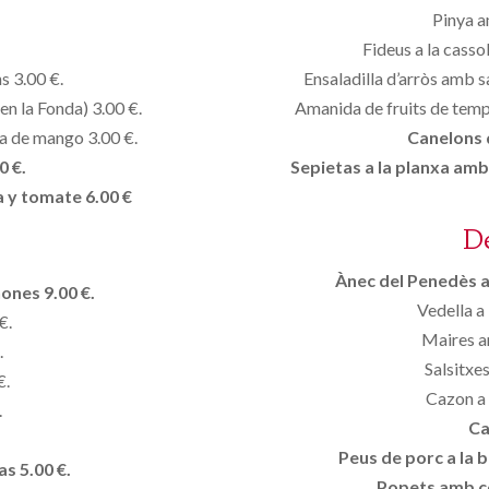
Pinya a
Fideus a la cass
s 3.00 €.
Ensaladilla d’arròs amb sa
en la Fonda) 3.00 €.
Amanida de fruits de temp
a de mango 3.00 €.
Canelons d
0 €.
Sepietas a la planxa am
a y tomate 6.00 €
D
Ànec del Penedès a
ones 9.00 €.
Vedella a 
€.
Maires a
.
Salsitxes
€.
Cazon a 
.
Ca
Peus de porc a la
as 5.00 €.
Popets amb ce