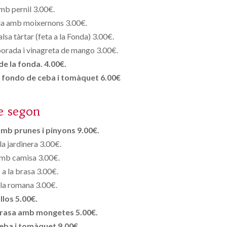
mb pernil 3.00€.
ola amb moixernons 3.00€.
lsa tàrtar (feta a la Fonda) 3.00€.
orada i vinagreta de mango 3.00€.
e la fonda. 4.00€.
b fondo de ceba i tomàquet 6.00€
e segon
mb prunes i pinyons 9.00€.
la jardinera 3.00€.
mb camisa 3.00€.
 a la brasa 3.00€.
la romana 3.00€.
llos 5.00€.
 brasa amb mongetes 5.00€.
ba i tomàquet 9.00€.