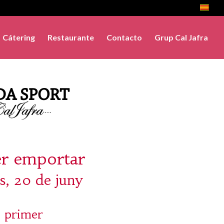
Cátering
Restaurante
Contacto
Grup Cal Jafra
er emportar
s, 20 de juny
 primer