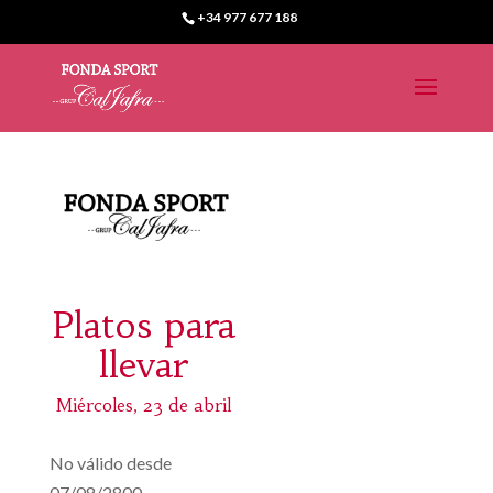
+34 977 677 188
Platos para
llevar
Miércoles, 23 de abril
No válido desde
07/08/2800