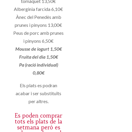
tomàquet 13,50€
Alberginia farcida 6,10€
Ànec del Penedès amb
prunes i pinyons 13,00€
Peus de porc amb prunes
i pinyons 6,50€
Mousse de iogurt 1,50€
Fruita del dia 1,50€
Pa (ració individual)
0,80€
Els plats es podran
acabar i ser substituïts
per altres.
Es poden comprar
tots els plats de la
setmana però es