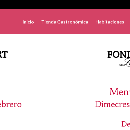
Inicio
Tienda Gastronómica
Habitaciones
Menú
ebrero
Dimecres
De