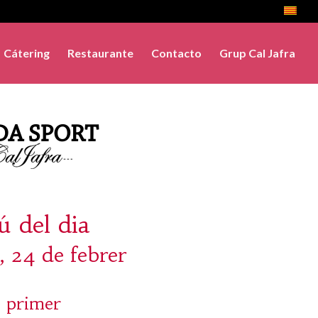
Cátering
Restaurante
Contacto
Grup Cal Jafra
 del dia
, 24 de febrer
 primer