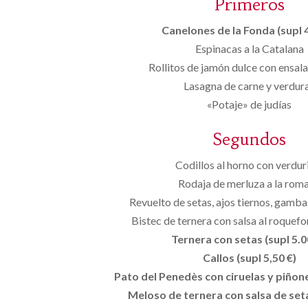
Primeros
Canelones de la Fonda (supl 4
Espinacas a la Catalana
Rollitos de jamón dulce con ensala
Lasagna de carne y verdur
«Potaje» de judías
Segundos
Codillos al horno con verdur
Rodaja de merluza a la rom
Revuelto de setas, ajos tiernos, gamba
Bistec de ternera con salsa al roquefo
Ternera con setas (supl 5.00
Callos (supl 5,50 €)
Pato del Penedès con ciruelas y piñones
Meloso de ternera con salsa de seta