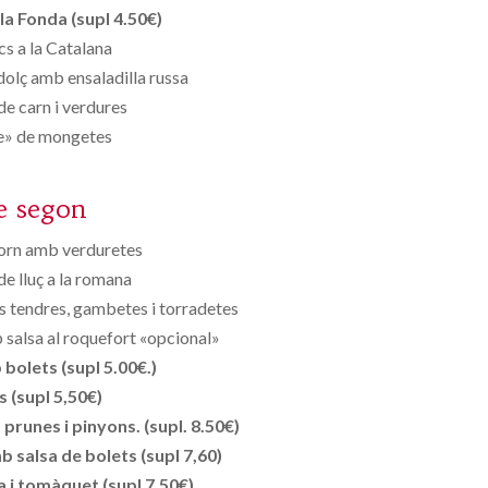
la Fonda (supl 4.50€)
cs a la Catalana
 dolç amb ensaladilla russa
e carn i verdures
e» de mongetes
e segon
forn amb verduretes
e lluç a la romana
ls tendres, gambetes i torradetes
 salsa al roquefort «opcional»
bolets (supl 5.00€.)
s (supl 5,50€)
runes i pinyons. (supl. 8.50€)
 salsa de bolets (supl 7,60)
 i tomàquet (supl 7,50€)