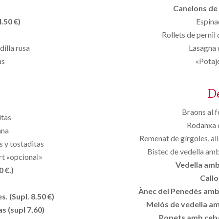
Canelons de 
.50 €)
Espina
Rollets de pernil
dilla rusa
Lasagna d
as
«Potaj
D
Braons al 
itas
Rodanxa d
ana
Remenat de gírgoles, al
s y tostaditas
Bistec de vedella amb
rt «opcional»
Vedella amb 
 €.)
Callo
Ànec del Penedès amb p
. (Supl. 8.50 €)
Melós de vedella amb
s (supl 7,60)
Popets amb ceba